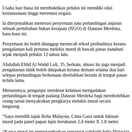
Usaha luar biasa ini membuktikan pelukis ini memiliki nilai
kemanusiaan tinggi merentasi negara.
Ia diterjemahkan menerusi penyertaan satu pertandingan anjuran
sebuah pertubuhan bukan kerajaan (NGO) di Dataran Merdeka,
baru-baru ini.
Penyertaan itu boleh dianggap memecah rekod peribadinya kerana
pengalaman kali pertama melukis mural di bawah panas matahari
sejak menjadi pelukis 12 tahun lalu.
Abdullah Ehlid Al Walid Luli, 35, berkata, situasi itu juga menjadi
pengalaman tidak boleh dilupakan kerana demam selama dua hari
selepas pertandingan berkenaan disebabkan berada di tempat panas
terlalu lama.
Menurutnya, penganjur membuat kelainan mengadakan
pertandingan di tengah padang Dataran Merdeka bagi membolehkan
orang ramai menyaksikan pengkarya melukis mural secara
langsung.
“Saya memilih tajuk Belia Malaysia, Cinta Gaza untuk lukisan
mural pada panel papan lapis berukuran 2.4 meter X 1.8 meter.
“Karya mural ini menggambarkan semangat solidariti belia Malaysia