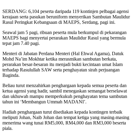
SERDANG: 6,104 peserta daripada 119 kontinjen pelbagai agensi
kerajaan serta pasukan beruniform menyerikan Sambutan Maulidur
Rasul Peringkat Kebangsaan di MAEPS, Serdang, pagi ini.
Seawal jam 5 pagi, ribuan peserta mula berkumpul di pekarangan
MAEPS bagi menyertai perarakan Maulidur Rasul yang bermula
tepat jam 7.40 pagi.
Menteri di Jabatan Perdana Menteri (Hal Ehwal Agama), Datuk
Mohd Na’im Mokhtar ketika merasmikan sambutan berkata,
perarakan besar-besaran itu menjadi bukti kecintaan umat Islam
terhadap Rasulullah SAW serta penghayatan sirah perjuangan
Baginda.
Beliau turut menzahirkan penghargaan kepada semua peserta dan
ketua agensi yang hadir, sambil menegaskan semangat berselawat
dan ukhuwah mampu memperkukuh penghayatan tema sambutan
tahun ini ‘Membangun Ummah MADANI’.
Hadiah penghargaan turut disediakan kepada kontingen terbaik
meliputi Johan, Naib Johan dan tempat ketiga yang masing-masing
menerima wang tunai RM5,000, RM4,000 dan RM3,000 beserta
piala.