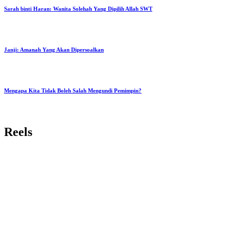
Sarah binti Haran: Wanita Solehah Yang Dipilih Allah SWT
Janji: Amanah Yang Akan Dipersoalkan
Mengapa Kita Tidak Boleh Salah Mengundi Pemimpin?
Reels