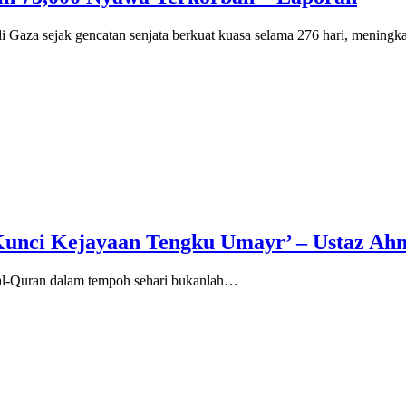
Gaza sejak gencatan senjata berkuat kuasa selama 276 hari, mening
Kunci Kejayaan Tengku Umayr’ – Ustaz Ah
k al-Quran dalam tempoh sehari bukanlah…