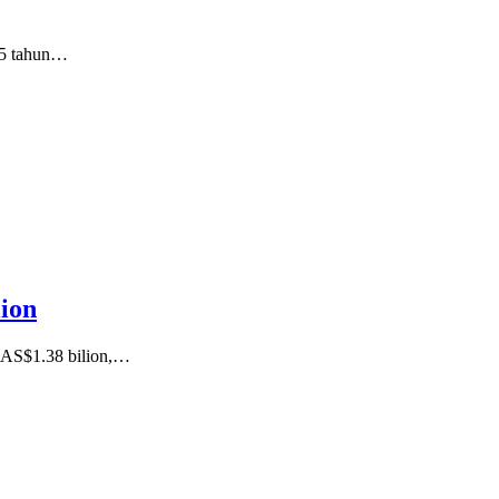
15 tahun…
ion
 AS$1.38 bilion,…