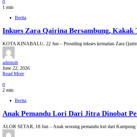
0
1 min
Berita
Inkues Zara Qairina Bersambung, Kakak T
KOTA KINABALU, 22 Jun – Prosiding inkues kematian Zara Qairina 
adminih
June 22, 2026
Read More
0
2 min
Berita
Anak Pemandu Lori Dari Jitra Dinobat P
ALOR SETAR, 18 Jun – Anak seorang pemandu lori dari Kampung 