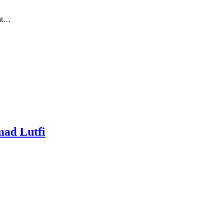
kat…
mad Lutfi