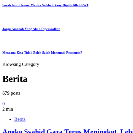
Sarah binti Haran: Wanita Solehah Yang Dipilih Allah SWT
Janji: Amanah Yang Akan Dipersoalkan
Mengapa Kita Tidak Boleh Salah Mengundi Pemimpin?
Browsing Category
Berita
679 posts
0
2 min
Berita
Angka Syahid Gaza Terus Meningkat, Leb