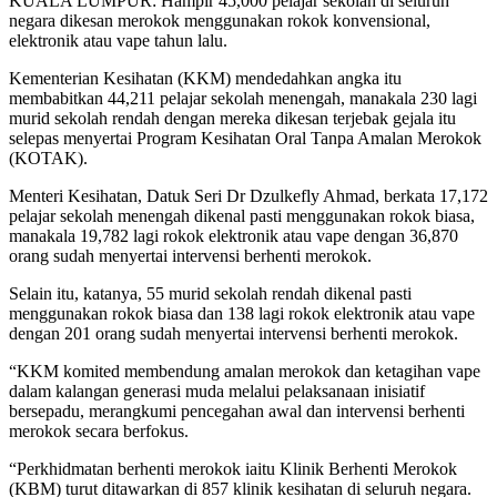
KUALA LUMPUR: Hampir 45,000 pelajar sekolah di seluruh
negara dikesan merokok menggunakan rokok konvensional,
elektronik atau vape tahun lalu.
Kementerian Kesihatan (KKM) mendedahkan angka itu
membabitkan 44,211 pelajar sekolah menengah, manakala 230 lagi
murid sekolah rendah dengan mereka dikesan terjebak gejala itu
selepas menyertai Program Kesihatan Oral Tanpa Amalan Merokok
(KOTAK).
Menteri Kesihatan, Datuk Seri Dr Dzulkefly Ahmad, berkata 17,172
pelajar sekolah menengah dikenal pasti menggunakan rokok biasa,
manakala 19,782 lagi rokok elektronik atau vape dengan 36,870
orang sudah menyertai intervensi berhenti merokok.
Selain itu, katanya, 55 murid sekolah rendah dikenal pasti
menggunakan rokok biasa dan 138 lagi rokok elektronik atau vape
dengan 201 orang sudah menyertai intervensi berhenti merokok.
“KKM komited membendung amalan merokok dan ketagihan vape
dalam kalangan generasi muda melalui pelaksanaan inisiatif
bersepadu, merangkumi pencegahan awal dan intervensi berhenti
merokok secara berfokus.
“Perkhidmatan berhenti merokok iaitu Klinik Berhenti Merokok
(KBM) turut ditawarkan di 857 klinik kesihatan di seluruh negara.