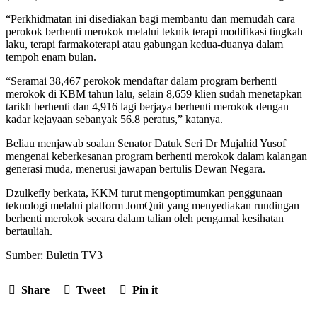
“Perkhidmatan ini disediakan bagi membantu dan memudah cara
perokok berhenti merokok melalui teknik terapi modifikasi tingkah
laku, terapi farmakoterapi atau gabungan kedua-duanya dalam
tempoh enam bulan.
“Seramai 38,467 perokok mendaftar dalam program berhenti
merokok di KBM tahun lalu, selain 8,659 klien sudah menetapkan
tarikh berhenti dan 4,916 lagi berjaya berhenti merokok dengan
kadar kejayaan sebanyak 56.8 peratus,” katanya.
Beliau menjawab soalan Senator Datuk Seri Dr Mujahid Yusof
mengenai keberkesanan program berhenti merokok dalam kalangan
generasi muda, menerusi jawapan bertulis Dewan Negara.
Dzulkefly berkata, KKM turut mengoptimumkan penggunaan
teknologi melalui platform JomQuit yang menyediakan rundingan
berhenti merokok secara dalam talian oleh pengamal kesihatan
bertauliah.
Sumber: Buletin TV3
Share
Tweet
Pin it