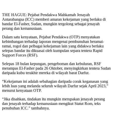
THE HAGUE: Pejabat Pendakwa Mahkamah Jenayah
Antarabangsa (ICC) memberi amaran kekejaman yang berlaku di
bandar El-Fasher, Sudan, mungkin tergolong sebagai jenayah
perang dan kemanusiaan.
Dalam satu kenyataan, Pejabat Pendakwa (OTP) menyatakan
kebimbangan terhadap laporan mengenai pembunuhan beramai-
ramai, rogol dan pelbagai kekejaman lain yang didakwa berlaku
selepas bandar itu dikuasai oleh kumpulan separa tentera Rapid
Support Forces (RSF).
Selepas 18 bulan kepungan, pengeboman dan kebuluran, RSF
merampas El-Fasher pada 26 Oktober, menyingkirkan tentera Sudan
daripada kubu terakhir mereka di wilayah barat Darfur.
“Kekejaman ini adalah sebahagian daripada corak keganasan yang
lebih luas yang melanda seluruh wilayah Darfur sejak April 2023,”
menurut kenyataan OTP.
“Jika disahkan, tindakan itu mungkin merupakan jenayah perang
dan jenayah terhadap kemanusiaan mengikut Statut Rom, teks
penubuhan ICC.” tambahnya.