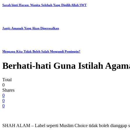
Sarah binti Haran: Wanita Solehah Yang Dipilih Allah SWT
Janji: Amanah Yang Akan Dipersoalkan
Mengapa Kita Tidak Boleh Salah Mengundi Pemimpin?
Berhati-hati Guna Istilah Aga
Total
0
Shares
0
0
0
SHAH ALAM – Label seperti Muslim Choice tidak boleh dianggap seba