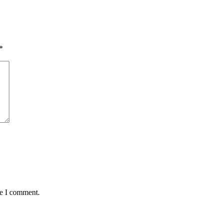
*
me I comment.