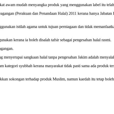
at awam mudah menyangka produk yang menggunakan label itu telah dis
Dagangan (Perakuan dan Penandaan Halal) 2011 kerana hanya Jabatan K
nggunakan istilah agama untuk tujuan perniagaan dan tidak memanfaatk
nakan kerana ia boleh disalah tafsir sebagai pengesahan halal rasmi.
agangan.
g menyerupai sangkaan halal tanpa pengesahan Jakim adalah menyalahi 
am kategori syubhah kerana masyarakat tidak pasti sama ada produk ter
kkan sokongan terhadap produk Muslim, namun kaedah itu tetap bole