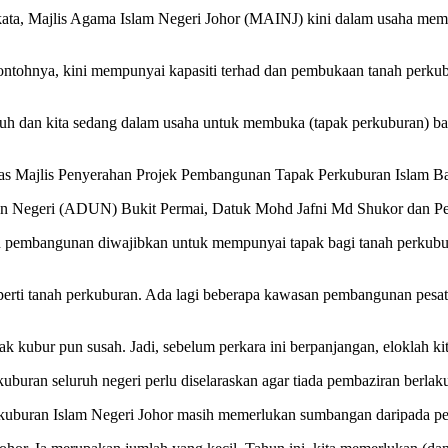
a, Majlis Agama Islam Negeri Johor (MAINJ) kini dalam usaha memba
g contohnya, kini mempunyai kapasiti terhad dan pembukaan tanah per
nuh dan kita sedang dalam usaha untuk membuka (tapak perkuburan) 
epas Majlis Penyerahan Projek Pembangunan Tapak Perkuburan Islam Ban
an Negeri (ADUN) Bukit Permai, Datuk Mohd Jafni Md Shukor dan P
n pembangunan diwajibkan untuk mempunyai tapak bagi tanah perkubur
 seperti tanah perkuburan. Ada lagi beberapa kawasan pembangunan pes
kubur pun susah. Jadi, sebelum perkara ini berpanjangan, eloklah kita
uran seluruh negeri perlu diselaraskan agar tiada pembaziran berlak
uburan Islam Negeri Johor masih memerlukan sumbangan daripada pel