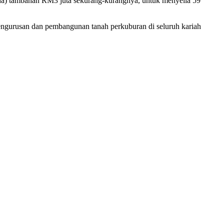
dana) tambahan RM3 juta sekurang-kurangnya, untuk menyelia 59
gurusan dan pembangunan tanah perkuburan di seluruh kariah