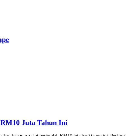
ape
 RM10 Juta Tahun Ini
an bayaran zakat berjumlah RM10 juta bagi tahun ini. Perkara…