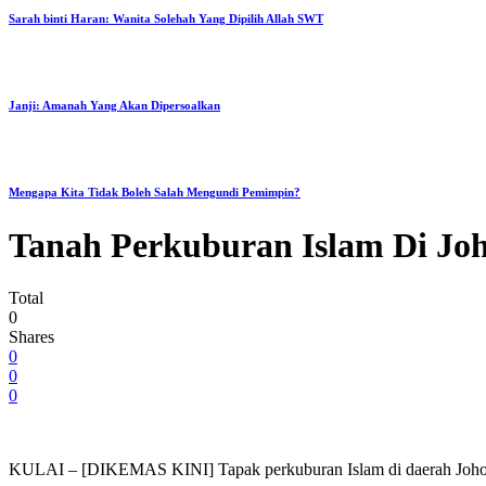
Sarah binti Haran: Wanita Solehah Yang Dipilih Allah SWT
Janji: Amanah Yang Akan Dipersoalkan
Mengapa Kita Tidak Boleh Salah Mengundi Pemimpin?
Tanah Perkuburan Islam Di Joh
Total
0
Shares
0
0
0
KULAI – [DIKEMAS KINI] Tapak perkuburan Islam di daerah Johor 