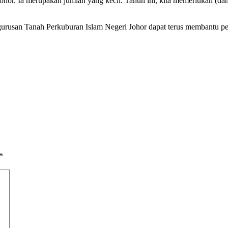
Johor. Ia merupakan jumlah yang kecil. Tahun ini, kita memerlukan (
usan Tanah Perkuburan Islam Negeri Johor dapat terus membantu pen
*