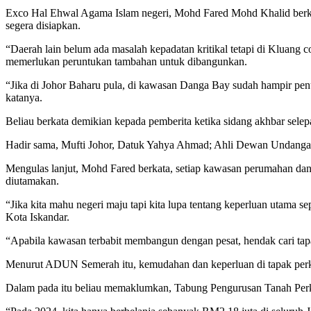
Exco Hal Ehwal Agama Islam negeri, Mohd Fared Mohd Khalid berkat
segera disiapkan.
“Daerah lain belum ada masalah kepadatan kritikal tetapi di Kluan
memerlukan peruntukan tambahan untuk dibangunkan.
“Jika di Johor Baharu pula, di kawasan Danga Bay sudah hampir pe
katanya.
Beliau berkata demikian kepada pemberita ketika sidang akhbar sel
Hadir sama, Mufti Johor, Datuk Yahya Ahmad; Ahli Dewan Undang
Mengulas lanjut, Mohd Fared berkata, setiap kawasan perumahan da
diutamakan.
“Jika kita mahu negeri maju tapi kita lupa tentang keperluan utama
Kota Iskandar.
“Apabila kawasan terbabit membangun dengan pesat, hendak cari tapak 
Menurut ADUN Semerah itu, kemudahan dan keperluan di tapak perkub
Dalam pada itu beliau memaklumkan, Tabung Pengurusan Tanah Perk