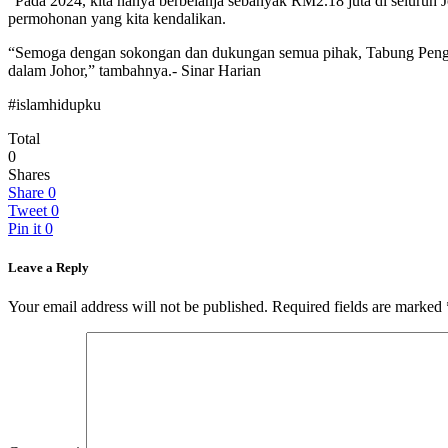
“Pada 2024, kita hanya berbelanja sebanyak RM2.18 juta di seluruh 
permohonan yang kita kendalikan.
“Semoga dengan sokongan dan dukungan semua pihak, Tabung Pengur
dalam Johor,” tambahnya.- Sinar Harian
#islamhidupku
Total
0
Shares
Share
0
Tweet
0
Pin it
0
Leave a Reply
Your email address will not be published.
Required fields are marked