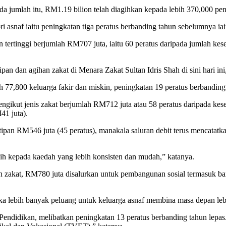
 jumlah itu, RM1.19 bilion telah diagihkan kepada lebih 370,000 pene
 asnaf iaitu peningkatan tiga peratus berbanding tahun sebelumnya ia
an tertinggi berjumlah RM707 juta, iaitu 60 peratus daripada jumlah k
n dan agihan zakat di Menara Zakat Sultan Idris Shah di sini hari ini
 77,800 keluarga fakir dan miskin, peningkatan 19 peratus berbanding
ikut jenis zakat berjumlah RM712 juta atau 58 peratus daripada kesel
41 juta).
tipan RM546 juta (45 peratus), manakala saluran debit terus mencatatk
h kepada kaedah yang lebih konsisten dan mudah,” katanya.
han zakat, RM780 juta disalurkan untuk pembangunan sosial termasuk 
 lebih banyak peluang untuk keluarga asnaf membina masa depan lebi
ndidikan, melibatkan peningkatan 13 peratus berbanding tahun lepas. 