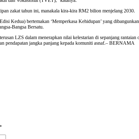
nikal dan Vokasional (TVET),” katanya.
pan zakat tahun ini, manakala kira-kira RM2 bilion menjelang 2030.
(Edisi Kedua) bertemakan ‘Memperkasa Kehidupan’ yang dibangunkan be
ngsa-Bangsa Bersatu.
rusan LZS dalam menerapkan nilai kelestarian di sepanjang rantaian op
anaan pendapatan jangka panjang kepada komuniti asnaf.– BERNAMA
*