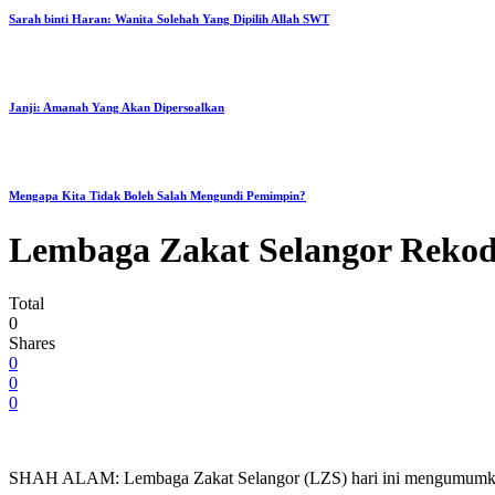
Sarah binti Haran: Wanita Solehah Yang Dipilih Allah SWT
Janji: Amanah Yang Akan Dipersoalkan
Mengapa Kita Tidak Boleh Salah Mengundi Pemimpin?
Lembaga Zakat Selangor Rekod
Total
0
Shares
0
0
0
SHAH ALAM: Lembaga Zakat Selangor (LZS) hari ini mengumumkan pen