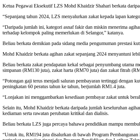
Ketua Pegawai Eksekutif LZS Mohd Khaidzir Shahari berkata daripada
“Sepanjang tahun 2024, LZS menyalurkan zakat kepada lapan kategori
“Daripada jumlah ini, kategori asnaf fakir dan miskin menerima agih
terhadap kelompok paling memerlukan di Selangor,” katanya.
Beliau berkata demikian pada sidang media pengumuman prestasi kutipa
Mohd Khaidzir berkata agihan zakat sepanjang 2024 menyantuni lebih
Beliau berkata zakat pendapatan kekal sebagai penyumbang utama meng
simpanan (RM130 juta), zakat harta (RM70 juta) dan zakat fitrah (RM
“Potongan gaji terus menjadi saluran pembayaran tertinggi dengan ku
peningkatan 60 peratus tahun ke tahun, berjumlah RM1.4 juta.
“Lonjakan ini menggambarkan kesediaan pembayar zakat untuk berali
Selain itu, Mohd Khaidzir berkata daripada jumlah keseluruhan agi
kediaman serta rawatan perubatan kritikal dan dialisis.
Beliau berkata LZS juga percaya bahawa pendidikan mampu membuka
“Untuk itu, RM194 juta disalurkan di bawah Program Pembangunan Pe