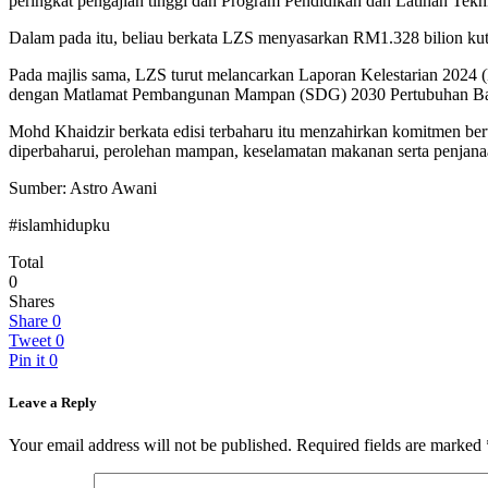
peringkat pengajian tinggi dan Program Pendidikan dan Latihan Tek
Dalam pada itu, beliau berkata LZS menyasarkan RM1.328 bilion kuti
Pada majlis sama, LZS turut melancarkan Laporan Kelestarian 2024 
dengan Matlamat Pembangunan Mampan (SDG) 2030 Pertubuhan Ba
Mohd Khaidzir berkata edisi terbaharu itu menzahirkan komitmen berte
diperbaharui, perolehan mampan, keselamatan makanan serta penj
Sumber: Astro Awani
#islamhidupku
Total
0
Shares
Share
0
Tweet
0
Pin it
0
Leave a Reply
Your email address will not be published.
Required fields are marked