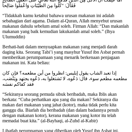
فَقَالَ: “كُلُوا مِنَ الطّيّبَاتِ وَاعْمَلُوا صَالِحاً
“Tidakkah kamu ketahui bahawa urusan makanan ini adalah
sebahagian dari agama. Dalam al-Quran, Allah menyebut urusan
makanan dahulu sebelum amal soleh. Firman Allah: “Dan makanlah
makanan yang baik kemudian lakukanlah amal soleh.” (Ihya
Ulumuddin)
Berhati-hati dalam menyuapkan makanan yang menjadi darah
daging kita. Seorang Tabi’i yang masyhur Yusuf ibn Asbat pernah
memberikan perumpamaan yang menarik berkenaan penjagaan
makanan ini. Kata beliau:
إذا تعبد الشاب يقول إبليس: انظروا من أين مطعمه؟ فإن كان
مطعمه مطعم سوء، قال: دَعُوه، لا تَشتغلوا به، دَعُوه يجتهد ويَنْصَب،
فقد كفاكم نفسَه
“Sekiranya seorang pemuda sibuk beribadah, maka Iblis akan
berkata: “Cuba perhatikan apa yang dia makan? Sekiranya dia
makan dari makanan yang jahat (kotor), maka tidak perlu kita
ganggu dia. Biarlah dia beribadah (dan dalam badannya penuh
dengan makanan kotor), kerana makanan yang kotor itu telah
memadai buat kita.” (al-Bayhaqi, al-Zuhd al-Kabir)
Lihatlah perumpaman yang diberikan oleh Yusuf ibn Asbat ini.