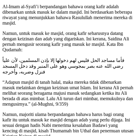
Al-Imam al-Syafi’i berpandangan bahawa orang kafir adalah
dibenarkan untuk masuk ke dalam masjid. Ini berdasarkan beberapa
riwayat yang menunjukkan bahawa Rasulullah menerima mereka di
masjid.
Namun, untuk masuk ke masjid, orang kafir seharusnya datang
dengan keizinan dan adab yang digariskan. Ini kerana, Saidina Ali
pernah mengusir seorang kafir yang masuk ke masjid. Kata Ibn
Qudamah:
فأما مساجد الحل فليس لهم دخولها إلا بإذن المسلمين، لأن علياً
رضي الله عنه بصر بمجوسي وهو على المنبر وقد دخل المسجد
فنزل وضربه، وأخرجه
“Adapun masjid di tanah halal, maka mereka tidak dibenarkan
masuk melainkan dengan keizinan umat Islam. Ini kerana Ali pernah
melihat seorang beragama majusi masuk sedangkan ketika itu Ali
berada di atas mimbar. Lalu Ali turun dari mimbar, memukulnya dan
mengusirnya.” (al-Mughni, 9/359)
Namun, majoriti ulama berpandangan bahawa harus bagi orang
kafir itu untuk masuk ke masjid dengan adab yang perlu dijaga. Ini
sesuai dengan hadis Nabi menerima kesalahan Badawi yang
kencing di masjid, kisah Thumamah bin Uthal dan penemuan utusan