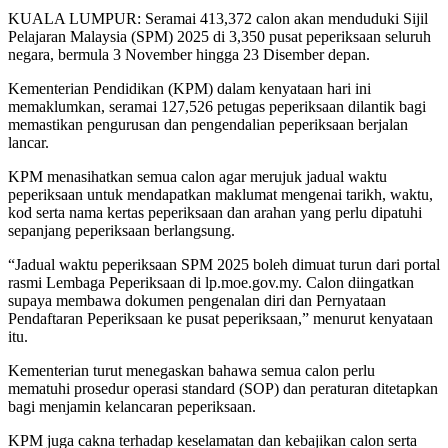
KUALA LUMPUR: Seramai 413,372 calon akan menduduki Sijil
Pelajaran Malaysia (SPM) 2025 di 3,350 pusat peperiksaan seluruh
negara, bermula 3 November hingga 23 Disember depan.
Kementerian Pendidikan (KPM) dalam kenyataan hari ini
memaklumkan, seramai 127,526 petugas peperiksaan dilantik bagi
memastikan pengurusan dan pengendalian peperiksaan berjalan
lancar.
KPM menasihatkan semua calon agar merujuk jadual waktu
peperiksaan untuk mendapatkan maklumat mengenai tarikh, waktu,
kod serta nama kertas peperiksaan dan arahan yang perlu dipatuhi
sepanjang peperiksaan berlangsung.
“Jadual waktu peperiksaan SPM 2025 boleh dimuat turun dari portal
rasmi Lembaga Peperiksaan di lp.moe.gov.my. Calon diingatkan
supaya membawa dokumen pengenalan diri dan Pernyataan
Pendaftaran Peperiksaan ke pusat peperiksaan,” menurut kenyataan
itu.
Kementerian turut menegaskan bahawa semua calon perlu
mematuhi prosedur operasi standard (SOP) dan peraturan ditetapkan
bagi menjamin kelancaran peperiksaan.
KPM juga cakna terhadap keselamatan dan kebajikan calon serta