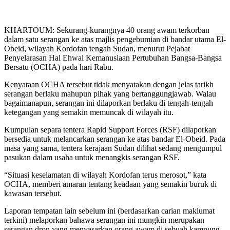
KHARTOUM: Sekurang-kurangnya 40 orang awam terkorban
dalam satu serangan ke atas majlis pengebumian di bandar utama El-
Obeid, wilayah Kordofan tengah Sudan, menurut Pejabat
Penyelarasan Hal Ehwal Kemanusiaan Pertubuhan Bangsa-Bangsa
Bersatu (OCHA) pada hari Rabu.
Kenyataan OCHA tersebut tidak menyatakan dengan jelas tarikh
serangan berlaku mahupun pihak yang bertanggungjawab. Walau
bagaimanapun, serangan ini dilaporkan berlaku di tengah-tengah
ketegangan yang semakin memuncak di wilayah itu.
Kumpulan separa tentera Rapid Support Forces (RSF) dilaporkan
bersedia untuk melancarkan serangan ke atas bandar El-Obeid. Pada
masa yang sama, tentera kerajaan Sudan dilihat sedang mengumpul
pasukan dalam usaha untuk menangkis serangan RSF.
“Situasi keselamatan di wilayah Kordofan terus merosot,” kata
OCHA, memberi amaran tentang keadaan yang semakin buruk di
kawasan tersebut.
Laporan tempatan lain sebelum ini (berdasarkan carian maklumat
terkini) melaporkan bahawa serangan ini mungkin merupakan
serangan dron yang menyasarkan orang awam di sebuah kampung