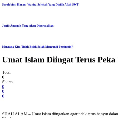
Sarah binti Haran: Wanita Solehah Yang Dipilih Allah SWT
Janji: Amanah Yang Akan Dipersoalkan
Mengapa Kita Tidak Boleh Salah Mengundi Pemimpin?
Umat Islam Diingat Terus Peka 
Total
0
Shares
0
0
0
SHAH ALAM – Umat Islam diingatkan agar tidak terus hanyut dalam 