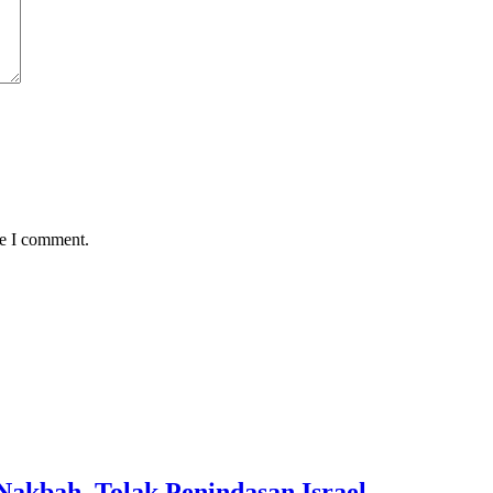
me I comment.
kbah, Tolak Penindasan Israel