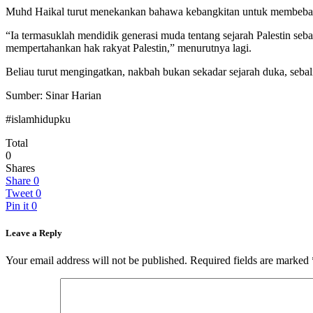
Muhd Haikal turut menekankan bahawa kebangkitan untuk membebaskan
“Ia termasuklah mendidik generasi muda tentang sejarah Palestin se
mempertahankan hak rakyat Palestin,” menurutnya lagi.
Beliau turut mengingatkan, nakbah bukan sekadar sejarah duka, seb
Sumber: Sinar Harian
#islamhidupku
Total
0
Shares
Share
0
Tweet
0
Pin it
0
Leave a Reply
Your email address will not be published.
Required fields are marked