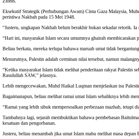
Zionis.
Eksekutif Strategik (Perhubungan Awam) Cinta Gaza Malaysia, Muhd H
peristiwa Nakbah pada 15 Mei 1948.
“Justeru, ungkapan Nakbah belum berakhir bukan sekadar retorik. Ia 
“Hari ini, masyarakat Islam secara umumnya ghairah membicarakan 
Beliau berkata, mereka terlupa bahawa maruah umat tidak bergantung
Menurutnya, Palestin adalah cerminan nilai tersebut, namun malangny
“Ketika masyarakat Islam tidak melihat penderitaan rakyat Palestin
Rasulullah SAW,” jelasnya.
Lebih mengecewakan, Muhd Haikal Luqman menjelaskan isu Palestin
Bagaimanapun, beliau melihat ramai umat Islam sebaliknya lebih me
“Ramai yang lebih sibuk mempersoalkan perbezaan mazhab, tetapi dia
Tambahnya lagi, sejarah membuktikan bahawa pembebasan Baitulmaqdi
kesatuan dan pengorbanan.
Justeru, beliau menambah jika umat Islam mahu melihat masa depan P