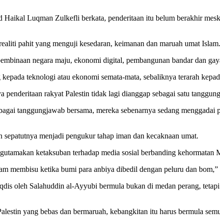
aikal Luqman Zulkefli berkata, penderitaan itu belum berakhir meskip
realiti pahit yang menguji kesedaran, keimanan dan maruah umat Islam
pembinaan negara maju, ekonomi digital, pembangunan bandar dan gay
 kepada teknologi atau ekonomi semata-mata, sebaliknya terarah kepad
a penderitaan rakyat Palestin tidak lagi dianggap sebagai satu tanggu
 sebagai tanggungjawab bersama, mereka sebenarnya sedang menggadai 
 sepatutnya menjadi pengukur tahap iman dan kecaknaan umat.
ngutamakan ketaksuban terhadap media sosial berbanding kehormatan M
m membisu ketika bumi para anbiya dibedil dengan peluru dan bom,” t
s oleh Salahuddin al-Ayyubi bermula bukan di medan perang, tetapi d
alestin yang bebas dan bermaruah, kebangkitan itu harus bermula sem