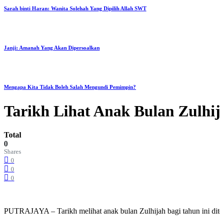
Sarah binti Haran: Wanita Solehah Yang Dipilih Allah SWT
Janji: Amanah Yang Akan Dipersoalkan
Mengapa Kita Tidak Boleh Salah Mengundi Pemimpin?
Tarikh Lihat Anak Bulan Zulhij
Total
0
Shares
0
0
0
PUTRAJAYA – Tarikh melihat anak bulan Zulhijah bagi tahun ini dit