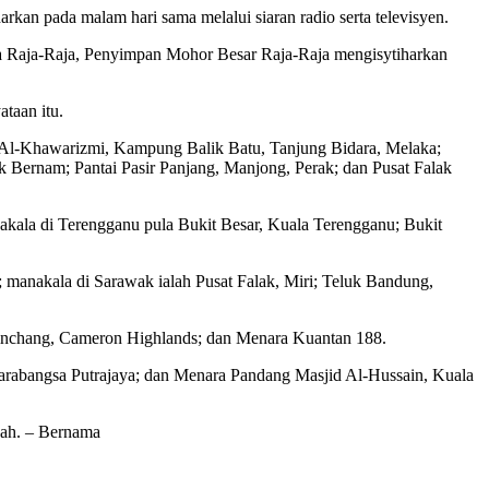
kan pada malam hari sama melalui siaran radio serta televisyen.
ia Raja-Raja, Penyimpan Mohor Besar Raja-Raja mengisytiharkan
taan itu.
lak Al-Khawarizmi, Kampung Balik Batu, Tanjung Bidara, Melaka;
k Bernam; Pantai Pasir Panjang, Manjong, Perak; dan Pusat Falak
kala di Terengganu pula Bukit Besar, Kuala Terengganu; Bukit
 manakala di Sarawak ialah Pusat Falak, Miri; Teluk Bandung,
Brinchang, Cameron Highlands; dan Menara Kuantan 188.
arabangsa Putrajaya; dan Menara Pandang Masjid Al-Hussain, Kuala
ijah. – Bernama