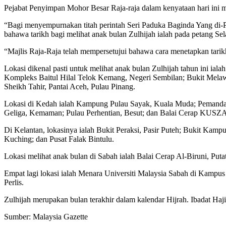
Pejabat Penyimpan Mohor Besar Raja-raja dalam kenyataan hari ini me
“Bagi menyempurnakan titah perintah Seri Paduka Baginda Yang di-
bahawa tarikh bagi melihat anak bulan Zulhijah ialah pada petang 
“Majlis Raja-Raja telah mempersetujui bahawa cara menetapkan tarik
Lokasi dikenal pasti untuk melihat anak bulan Zulhijah tahun ini ia
Kompleks Baitul Hilal Telok Kemang, Negeri Sembilan; Bukit Melawat
Sheikh Tahir, Pantai Aceh, Pulau Pinang.
Lokasi di Kedah ialah Kampung Pulau Sayak, Kuala Muda; Pemandang
Geliga, Kemaman; Pulau Perhentian, Besut; dan Balai Cerap KUSZA,
Di Kelantan, lokasinya ialah Bukit Peraksi, Pasir Puteh; Bukit Ka
Kuching; dan Pusat Falak Bintulu.
Lokasi melihat anak bulan di Sabah ialah Balai Cerap Al-Biruni, P
Empat lagi lokasi ialah Menara Universiti Malaysia Sabah di Kamp
Perlis.
Zulhijah merupakan bulan terakhir dalam kalendar Hijrah. Ibadat Haj
Sumber: Malaysia Gazette