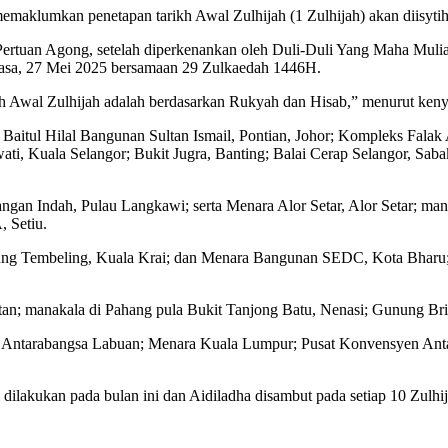
maklumkan penetapan tarikh Awal Zulhijah (1 Zulhijah) akan diisytihar
Pertuan Agong, setelah diperkenankan oleh Duli-Duli Yang Maha Mul
Selasa, 27 Mei 2025 bersamaan 29 Zulkaedah 1446H.
h Awal Zulhijah adalah berdasarkan Rukyah dan Hisab,” menurut kenya
lah Baitul Hilal Bangunan Sultan Ismail, Pontian, Johor; Kompleks Fa
i, Kuala Selangor; Bukit Jugra, Banting; Balai Cerap Selangor, Saba
an Indah, Pulau Langkawi; serta Menara Alor Setar, Alor Setar; mana
 Setiu.
mpung Tembeling, Kuala Krai; dan Menara Bangunan SEDC, Kota Bharu;
utatan; manakala di Pahang pula Bukit Tanjong Batu, Nenasi; Gunung 
us Antarabangsa Labuan; Menara Kuala Lumpur; Pusat Konvensyen Ant
i dilakukan pada bulan ini dan Aidiladha disambut pada setiap 10 Zulh