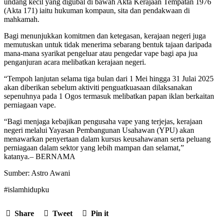
undang kecil yang digubal di bawah Akta Kerajaan Tempatan 1976
(Akta 171) iaitu hukuman kompaun, sita dan pendakwaan di
mahkamah.
Bagi menunjukkan komitmen dan ketegasan, kerajaan negeri juga
memutuskan untuk tidak menerima sebarang bentuk tajaan daripada
mana-mana syarikat pengeluar atau pengedar vape bagi apa jua
penganjuran acara melibatkan kerajaan negeri.
“Tempoh lanjutan selama tiga bulan dari 1 Mei hingga 31 Julai 2025
akan diberikan sebelum aktiviti penguatkuasaan dilaksanakan
sepenuhnya pada 1 Ogos termasuk melibatkan papan iklan berkaitan
perniagaan vape.
“Bagi menjaga kebajikan pengusaha vape yang terjejas, kerajaan
negeri melalui Yayasan Pembangunan Usahawan (YPU) akan
menawarkan penyertaan dalam kursus keusahawanan serta peluang
perniagaan dalam sektor yang lebih mampan dan selamat,”
katanya.– BERNAMA
Sumber: Astro Awani
#islamhidupku
Share
Tweet
Pin it