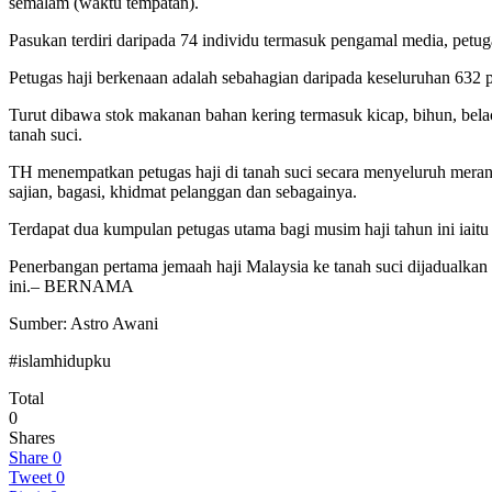
semalam (waktu tempatan).
Pasukan terdiri daripada 74 individu termasuk pengamal media, petu
Petugas haji berkenaan adalah sebahagian daripada keseluruhan 632 
Turut dibawa stok makanan bahan kering termasuk kicap, bihun, bela
tanah suci.
TH menempatkan petugas haji di tanah suci secara menyeluruh meran
sajian, bagasi, khidmat pelanggan dan sebagainya.
Terdapat dua kumpulan petugas utama bagi musim haji tahun ini ia
Penerbangan pertama jemaah haji Malaysia ke tanah suci dijadualkan 
ini.– BERNAMA
Sumber: Astro Awani
#islamhidupku
Total
0
Shares
Share
0
Tweet
0