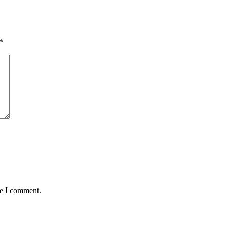
*
me I comment.