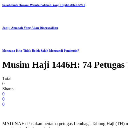
Sarah binti Haran: Wanita Solehah Yang Dipilih Allah SWT
Janji: Amanah Yang Akan Dipersoalkan
Mengapa Kita Tidak Boleh Salah Mengundi Pemimpin?
Musim Haji 1446H: 74 Petugas 
Total
0
Shares
0
0
0
MADINAH: Pasukan pertama petugas Lembaga Tabung Haji (TH) musi