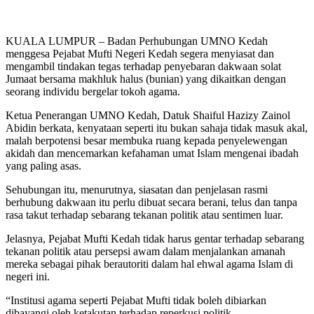
KUALA LUMPUR – Badan Perhubungan UMNO Kedah
menggesa Pejabat Mufti Negeri Kedah segera menyiasat dan
mengambil tindakan tegas terhadap penyebaran dakwaan solat
Jumaat bersama makhluk halus (bunian) yang dikaitkan dengan
seorang individu bergelar tokoh agama.
Ketua Penerangan UMNO Kedah, Datuk Shaiful Hazizy Zainol
Abidin berkata, kenyataan seperti itu bukan sahaja tidak masuk akal,
malah berpotensi besar membuka ruang kepada penyelewengan
akidah dan mencemarkan kefahaman umat Islam mengenai ibadah
yang paling asas.
Sehubungan itu, menurutnya, siasatan dan penjelasan rasmi
berhubung dakwaan itu perlu dibuat secara berani, telus dan tanpa
rasa takut terhadap sebarang tekanan politik atau sentimen luar.
Jelasnya, Pejabat Mufti Kedah tidak harus gentar terhadap sebarang
tekanan politik atau persepsi awam dalam menjalankan amanah
mereka sebagai pihak berautoriti dalam hal ehwal agama Islam di
negeri ini.
“Institusi agama seperti Pejabat Mufti tidak boleh dibiarkan
dibayangi oleh ketakutan terhadap reperkusi politik.