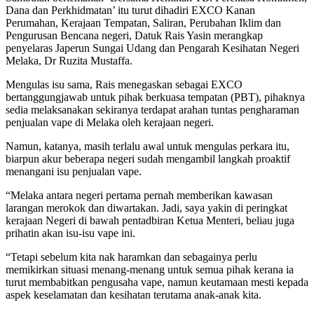
Dana dan Perkhidmatan’ itu turut dihadiri EXCO Kanan
Perumahan, Kerajaan Tempatan, Saliran, Perubahan Iklim dan
Pengurusan Bencana negeri, Datuk Rais Yasin merangkap
penyelaras Japerun Sungai Udang dan Pengarah Kesihatan Negeri
Melaka, Dr Ruzita Mustaffa.
Mengulas isu sama, Rais menegaskan sebagai EXCO
bertanggungjawab untuk pihak berkuasa tempatan (PBT), pihaknya
sedia melaksanakan sekiranya terdapat arahan tuntas pengharaman
penjualan vape di Melaka oleh kerajaan negeri.
Namun, katanya, masih terlalu awal untuk mengulas perkara itu,
biarpun akur beberapa negeri sudah mengambil langkah proaktif
menangani isu penjualan vape.
“Melaka antara negeri pertama pernah memberikan kawasan
larangan merokok dan diwartakan. Jadi, saya yakin di peringkat
kerajaan Negeri di bawah pentadbiran Ketua Menteri, beliau juga
prihatin akan isu-isu vape ini.
“Tetapi sebelum kita nak haramkan dan sebagainya perlu
memikirkan situasi menang-menang untuk semua pihak kerana ia
turut membabitkan pengusaha vape, namun keutamaan mesti kepada
aspek keselamatan dan kesihatan terutama anak-anak kita.