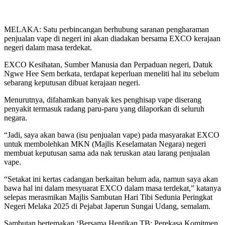
MELAKA: Satu perbincangan berhubung saranan pengharaman
penjualan vape di negeri ini akan diadakan bersama EXCO kerajaan
negeri dalam masa terdekat.
EXCO Kesihatan, Sumber Manusia dan Perpaduan negeri, Datuk
Ngwe Hee Sem berkata, terdapat keperluan meneliti hal itu sebelum
sebarang keputusan dibuat kerajaan negeri.
Menurutnya, difahamkan banyak kes penghisap vape diserang
penyakit termasuk radang paru-paru yang dilaporkan di seluruh
negara.
“Jadi, saya akan bawa (isu penjualan vape) pada masyarakat EXCO
untuk membolehkan MKN (Majlis Keselamatan Negara) negeri
membuat keputusan sama ada nak teruskan atau larang penjualan
vape.
“Setakat ini kertas cadangan berkaitan belum ada, namun saya akan
bawa hal ini dalam mesyuarat EXCO dalam masa terdekat,” katanya
selepas merasmikan Majlis Sambutan Hari Tibi Sedunia Peringkat
Negeri Melaka 2025 di Pejabat Japerun Sungai Udang, semalam.
Sambutan bertemakan ‘Bersama Hentikan TB: Perekasa Komitmen,