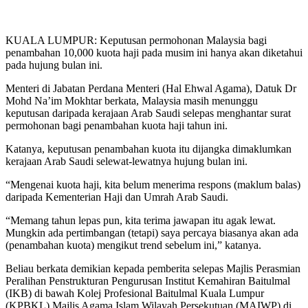
KUALA LUMPUR: Keputusan permohonan Malaysia bagi
penambahan 10,000 kuota haji pada musim ini hanya akan diketahui
pada hujung bulan ini.
Menteri di Jabatan Perdana Menteri (Hal Ehwal Agama), Datuk Dr
Mohd Na’im Mokhtar berkata, Malaysia masih menunggu
keputusan daripada kerajaan Arab Saudi selepas menghantar surat
permohonan bagi penambahan kuota haji tahun ini.
Katanya, keputusan penambahan kuota itu dijangka dimaklumkan
kerajaan Arab Saudi selewat-lewatnya hujung bulan ini.
“Mengenai kuota haji, kita belum menerima respons (maklum balas)
daripada Kementerian Haji dan Umrah Arab Saudi.
“Memang tahun lepas pun, kita terima jawapan itu agak lewat.
Mungkin ada pertimbangan (tetapi) saya percaya biasanya akan ada
(penambahan kuota) mengikut trend sebelum ini,” katanya.
Beliau berkata demikian kepada pemberita selepas Majlis Perasmian
Peralihan Penstrukturan Pengurusan Institut Kemahiran Baitulmal
(IKB) di bawah Kolej Profesional Baitulmal Kuala Lumpur
(KPBKL) Majlis Agama Islam Wilayah Persekutuan (MAIWP) di