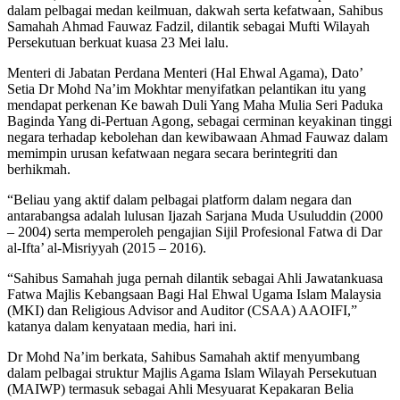
dalam pelbagai medan keilmuan, dakwah serta kefatwaan, Sahibus
Samahah Ahmad Fauwaz Fadzil, dilantik sebagai Mufti Wilayah
Persekutuan berkuat kuasa 23 Mei lalu.
Menteri di Jabatan Perdana Menteri (Hal Ehwal Agama), Dato’
Setia Dr Mohd Na’im Mokhtar menyifatkan pelantikan itu yang
mendapat perkenan Ke bawah Duli Yang Maha Mulia Seri Paduka
Baginda Yang di-Pertuan Agong, sebagai cerminan keyakinan tinggi
negara terhadap kebolehan dan kewibawaan Ahmad Fauwaz dalam
memimpin urusan kefatwaan negara secara berintegriti dan
berhikmah.
“Beliau yang aktif dalam pelbagai platform dalam negara dan
antarabangsa adalah lulusan Ijazah Sarjana Muda Usuluddin (2000
– 2004) serta memperoleh pengajian Sijil Profesional Fatwa di Dar
al-Ifta’ al-Misriyyah (2015 – 2016).
“Sahibus Samahah juga pernah dilantik sebagai Ahli Jawatankuasa
Fatwa Majlis Kebangsaan Bagi Hal Ehwal Ugama Islam Malaysia
(MKI) dan Religious Advisor and Auditor (CSAA) AAOIFI,”
katanya dalam kenyataan media, hari ini.
Dr Mohd Na’im berkata, Sahibus Samahah aktif menyumbang
dalam pelbagai struktur Majlis Agama Islam Wilayah Persekutuan
(MAIWP) termasuk sebagai Ahli Mesyuarat Kepakaran Belia