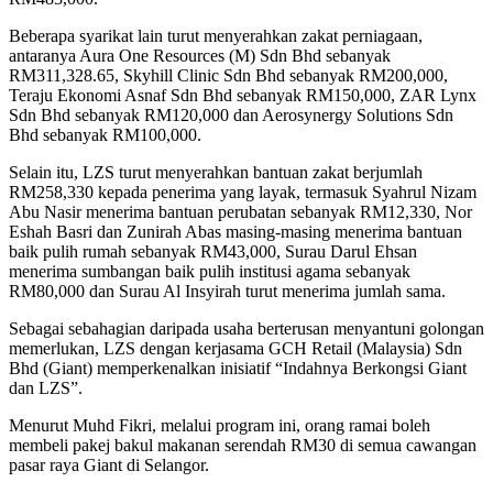
Beberapa syarikat lain turut menyerahkan zakat perniagaan,
antaranya Aura One Resources (M) Sdn Bhd sebanyak
RM311,328.65, Skyhill Clinic Sdn Bhd sebanyak RM200,000,
Teraju Ekonomi Asnaf Sdn Bhd sebanyak RM150,000, ZAR Lynx
Sdn Bhd sebanyak RM120,000 dan Aerosynergy Solutions Sdn
Bhd sebanyak RM100,000.
Selain itu, LZS turut menyerahkan bantuan zakat berjumlah
RM258,330 kepada penerima yang layak, termasuk Syahrul Nizam
Abu Nasir menerima bantuan perubatan sebanyak RM12,330, Nor
Eshah Basri dan Zunirah Abas masing-masing menerima bantuan
baik pulih rumah sebanyak RM43,000, Surau Darul Ehsan
menerima sumbangan baik pulih institusi agama sebanyak
RM80,000 dan Surau Al Insyirah turut menerima jumlah sama.
Sebagai sebahagian daripada usaha berterusan menyantuni golongan
memerlukan, LZS dengan kerjasama GCH Retail (Malaysia) Sdn
Bhd (Giant) memperkenalkan inisiatif “Indahnya Berkongsi Giant
dan LZS”.
Menurut Muhd Fikri, melalui program ini, orang ramai boleh
membeli pakej bakul makanan serendah RM30 di semua cawangan
pasar raya Giant di Selangor.