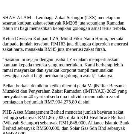
SHAH ALAM – Lembaga Zakat Selangor (LZS) menetapkan
sasaran kutipan zakat sebanyak RM208 juta sepanjang Ramadan
tahun ini bagi memastikan kebajikan golongan asnaf terus terbela.
Ketua Divisyen Kutipan LZS, Muhd Fikri Naim Harun, berkata
daripada jumlah tersebut, RM163 juta dijangka diperoleh menerusi
zakat harta, manakala RM45 juta menerusi zakat fitrah.
“Sasaran ini sejajar dengan usaha LZS dalam memperluaskan
bantuan kepada mereka yang memerlukan. Kami berharap lebih
ramai masyarakat dan syarikat korporat tampil menunaikan
kewajipan zakat bagi membantu golongan asnaf,” katanya.
Beliau berkata demikian ketika ditemui pada Majlis Iftar Bersama
Muzakki dan Penyerahan Zakat Ramadan (IMTIYAZ) 2025 yang
menyaksikan 40 syarikat serta dua individu menunaikan zakat
perniagaan berjumlah RM7,994,275.80 di sini.
PHB Asset Management Berhad mencatat jumlah bayaran zakat
tertinggi sebanyak RM1,861,000, diikuti KPJ Healthcare Berhad
(Wilayah Selangor) sebanyak RM1,848,000, Alliance Islamic Bank
Berhad sebanyak RM600,000, dan Solar Gas Sdn Bhd sebanyak
RM483,000.