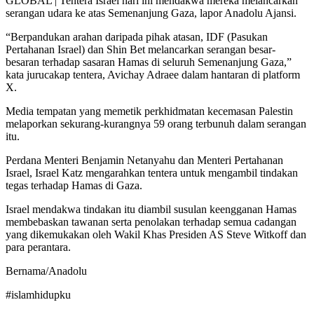
GLOBAL | Tentera Israel hari ini mendakwa mereka melancarkan
serangan udara ke atas Semenanjung Gaza, lapor Anadolu Ajansi.
“Berpandukan arahan daripada pihak atasan, IDF (Pasukan
Pertahanan Israel) dan Shin Bet melancarkan serangan besar-
besaran terhadap sasaran Hamas di seluruh Semenanjung Gaza,”
kata jurucakap tentera, Avichay Adraee dalam hantaran di platform
X.
Media tempatan yang memetik perkhidmatan kecemasan Palestin
melaporkan sekurang-kurangnya 59 orang terbunuh dalam serangan
itu.
Perdana Menteri Benjamin Netanyahu dan Menteri Pertahanan
Israel, Israel Katz mengarahkan tentera untuk mengambil tindakan
tegas terhadap Hamas di Gaza.
Israel mendakwa tindakan itu diambil susulan keengganan Hamas
membebaskan tawanan serta penolakan terhadap semua cadangan
yang dikemukakan oleh Wakil Khas Presiden AS Steve Witkoff dan
para perantara.
Bernama/Anadolu
#islamhidupku