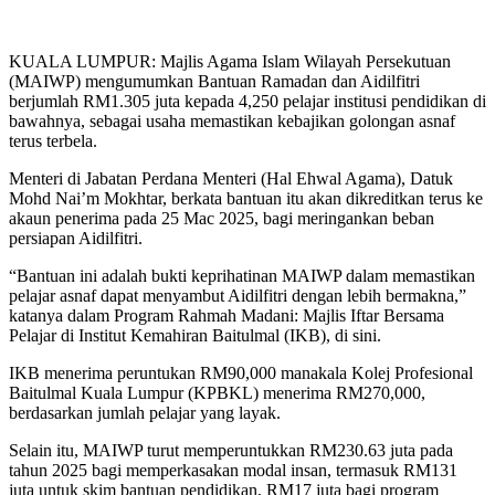
KUALA LUMPUR: Majlis Agama Islam Wilayah Persekutuan
(MAIWP) mengumumkan Bantuan Ramadan dan Aidilfitri
berjumlah RM1.305 juta kepada 4,250 pelajar institusi pendidikan di
bawahnya, sebagai usaha memastikan kebajikan golongan asnaf
terus terbela.
Menteri di Jabatan Perdana Menteri (Hal Ehwal Agama), Datuk
Mohd Nai’m Mokhtar, berkata bantuan itu akan dikreditkan terus ke
akaun penerima pada 25 Mac 2025, bagi meringankan beban
persiapan Aidilfitri.
“Bantuan ini adalah bukti keprihatinan MAIWP dalam memastikan
pelajar asnaf dapat menyambut Aidilfitri dengan lebih bermakna,”
katanya dalam Program Rahmah Madani: Majlis Iftar Bersama
Pelajar di Institut Kemahiran Baitulmal (IKB), di sini.
IKB menerima peruntukan RM90,000 manakala Kolej Profesional
Baitulmal Kuala Lumpur (KPBKL) menerima RM270,000,
berdasarkan jumlah pelajar yang layak.
Selain itu, MAIWP turut memperuntukkan RM230.63 juta pada
tahun 2025 bagi memperkasakan modal insan, termasuk RM131
juta untuk skim bantuan pendidikan, RM17 juta bagi program