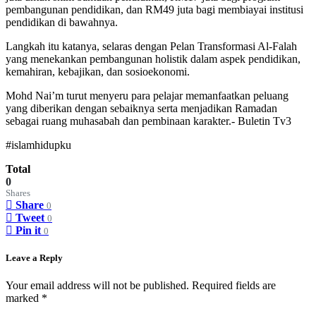
pembangunan pendidikan, dan RM49 juta bagi membiayai institusi
pendidikan di bawahnya.
Langkah itu katanya, selaras dengan Pelan Transformasi Al-Falah
yang menekankan pembangunan holistik dalam aspek pendidikan,
kemahiran, kebajikan, dan sosioekonomi.
Mohd Nai’m turut menyeru para pelajar memanfaatkan peluang
yang diberikan dengan sebaiknya serta menjadikan Ramadan
sebagai ruang muhasabah dan pembinaan karakter.- Buletin Tv3
#islamhidupku
Total
0
Shares
Share
0
Tweet
0
Pin it
0
Leave a Reply
Your email address will not be published.
Required fields are
marked
*