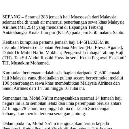
SEPANG – Seramai 283 jemaah haji Muassasah dari Malaysia
selamat tiba di tanah air menerusi penerbangan sewa khas Malaysia
Airlines (MH251) yang mendarat di Lapangan Terbang
Antarabangsa Kuala Lumpur (KLIA) pada jam 8.50 malam, Sabtu.
Ketibaan kumpulan pertama jemaah haji 1446H/2025M itu
disambut Menteri di Jabatan Perdana Menteri (Hal Ehwal Agama),
Datuk Dr Mohd Na’im Mokhtar; Pengerusi Lembaga Tabung Haji
(TH), Tan Sri Abdul Rashid Hussain serta Ketua Pegawai Eksekutif
TH, Mustakim Mohamad.
Kumpulan berkenaan adalah sebahagian daripada 31,600 jemaah
haji Malaysia yang dijadualkan pulang secara berperingkat melalui
100 penerbangan sewa khas membabitkan Malaysia Airlines dan
Saudi Airlines dari 14 Jun hingga 10 Julai ini.
Sementara itu, Mohd Na’im mengesahkan seramai 14 jemaah haji
negara ini iaitu sembilan lelaki dan lima perempuan berusia antara
47 hingga 78 tahun, meninggal dunia di Tanah Suci dengan
kebanyakan mereka terkena serangan jantung.
Dalam pada itu, Mohd Na’im mengucapkan terima kepada
Pengerusi, Ketua Pegawai Eksekutif dan petugas TH kerana