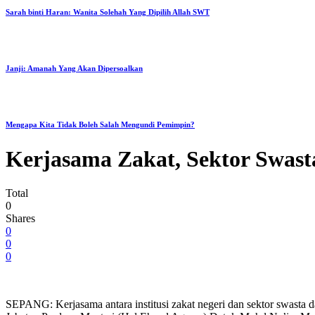
Sarah binti Haran: Wanita Solehah Yang Dipilih Allah SWT
Janji: Amanah Yang Akan Dipersoalkan
Mengapa Kita Tidak Boleh Salah Mengundi Pemimpin?
Kerjasama Zakat, Sektor Swas
Total
0
Shares
0
0
0
SEPANG: Kerjasama antara institusi zakat negeri dan sektor swasta 