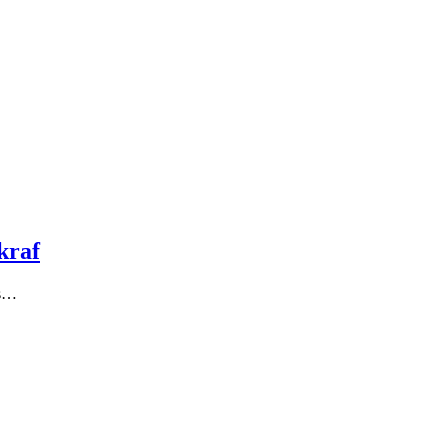
kraf
es…