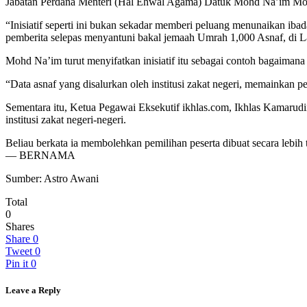
Jabatan Perdana Menteri (Hal Ehwal Agama) Datuk Mohd Na’im Mo
“Inisiatif seperti ini bukan sekadar memberi peluang menunaikan iba
pemberita selepas menyantuni bakal jemaah Umrah 1,000 Asnaf, di L
Mohd Na’im turut menyifatkan inisiatif itu sebagai contoh bagaim
“Data asnaf yang disalurkan oleh institusi zakat negeri, memainkan 
Sementara itu, Ketua Pegawai Eksekutif ikhlas.com, Ikhlas Kamarud
institusi zakat negeri-negeri.
Beliau berkata ia membolehkan pemilihan peserta dibuat secara leb
— BERNAMA
Sumber: Astro Awani
Total
0
Shares
Share
0
Tweet
0
Pin it
0
Leave a Reply