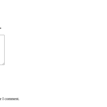
*
me I comment.