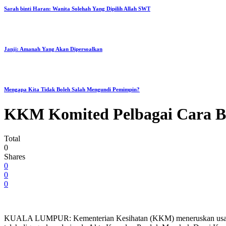
Sarah binti Haran: Wanita Solehah Yang Dipilih Allah SWT
Janji: Amanah Yang Akan Dipersoalkan
Mengapa Kita Tidak Boleh Salah Mengundi Pemimpin?
KKM Komited Pelbagai Cara B
Total
0
Shares
0
0
0
KUALA LUMPUR: Kementerian Kesihatan (KKM) meneruskan usaha m