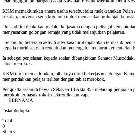
telah digugurkan daripada Akta Kawalan Produk Merokok Demi Kesi
KKM memaklumkan antara usaha tersebut iaitu melaksanakan Pelan Ad
sekolah, universiti serta komuniti untuk memastikan golongan berusi
“Inisiatif ini dilakukan melalui kerjasama dengan pelbagai kementeri
menyasarkan golongan remaja yang tidak melanjutkan pelajaran.
“Selain itu, beberapa aktiviti advokasi turut dijalankan termasu
kepada murid sekolah rendah dan menengah,” menurut kementerian b
Ia sebagai penjelasan kepada soalan dibangkitkan Senator Musodda
tabiat merokok.
KKM turut memaklumkan, pihaknya turut bekerjasama dengan Kement
mengendalikan pelajar terlibat dengan tabiat merokok.
Penguatkuasaan di bawah Seksyen 13 Akta 852 melarang penjualan 
merokok termasuk rokok elektronik atau vape.
— BERNAMA
#islamhidupku
Total
0
Shares