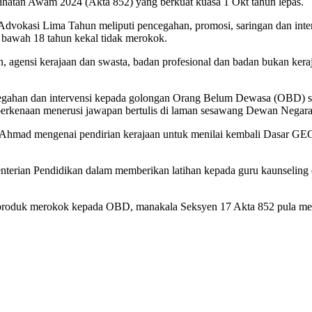
hatan Awam 2024 (Akta 852) yang berkuat kuasa 1 Okt tahun lepas.
vokasi Lima Tahun meliputi pencegahan, promosi, saringan dan interv
a bawah 18 tahun kekal tidak merokok.
an, agensi kerajaan dan swasta, badan profesional dan badan bukan ker
k pencegahan dan intervensi kepada golongan Orang Belum Dewasa (OB
erkenaan menerusi jawapan bertulis di laman sesawang Dewan Negara h
k Ahmad mengenai pendirian kerajaan untuk menilai kembali Dasar GEG
erian Pendidikan dalam memberikan latihan kepada guru kaunseling
produk merokok kepada OBD, manakala Seksyen 17 Akta 852 pula mel