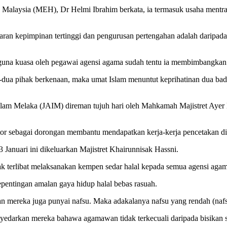
aysia (MEH), Dr Helmi Ibrahim berkata, ia termasuk usaha mentransf
taran kepimpinan tertinggi dan pengurusan pertengahan adalah darip
 guna kuasa oleh pegawai agensi agama sudah tentu ia membimbangkan
ua pihak berkenaan, maka umat Islam menuntut keprihatinan dua badan
lam Melaka (JAIM) direman tujuh hari oleh Mahkamah Majistret Ayer 
tor sebagai dorongan membantu mendapatkan kerja-kerja pencetakan di
3 Januari ini dikeluarkan Majistret Khairunnisak Hassni.
 terlibat melaksanakan kempen sedar halal kepada semua agensi agama
epentingan amalan gaya hidup halal bebas rasuah.
an mereka juga punyai nafsu. Maka adakalanya nafsu yang rendah (na
yedarkan mereka bahawa agamawan tidak terkecuali daripada bisikan s