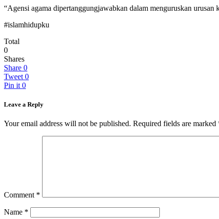
“Agensi agama dipertanggungjawabkan dalam menguruskan urusan keh
#islamhidupku
Total
0
Shares
Share
0
Tweet
0
Pin it
0
Leave a Reply
Your email address will not be published.
Required fields are marked
Comment
*
Name
*