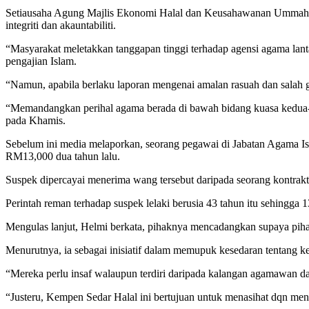
Setiausaha Agung Majlis Ekonomi Halal dan Keusahawanan Ummah Mal
integriti dan akauntabiliti.
“Masyarakat meletakkan tanggapan tinggi terhadap agensi agama lan
pengajian Islam.
“Namun, apabila berlaku laporan mengenai amalan rasuah dan salah
“Memandangkan perihal agama berada di bawah bidang kuasa kedua-d
pada Khamis.
Sebelum ini media melaporkan, seorang pegawai di Jabatan Agama Is
RM13,000 dua tahun lalu.
Suspek dipercayai menerima wang tersebut daripada seorang kontrak
Perintah reman terhadap suspek lelaki berusia 43 tahun itu sehingga 1
Mengulas lanjut, Helmi berkata, pihaknya mencadangkan supaya pihak
Menurutnya, ia sebagai inisiatif dalam memupuk kesedaran tentang k
“Mereka perlu insaf walaupun terdiri daripada kalangan agamawan d
“Justeru, Kempen Sedar Halal ini bertujuan untuk menasihat dqn men