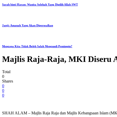
Sarah binti Haran: Wanita Solehah Yang Dipilih Allah SWT
Janji: Amanah Yang Akan Dipersoalkan
Mengapa Kita Tidak Boleh Salah Mengundi Pemimpin?
Majlis Raja-Raja, MKI Diseru 
Total
0
Shares
0
0
0
SHAH ALAM – Majlis Raja Raja dan Majlis Kebangsaan Islam (MKI) p