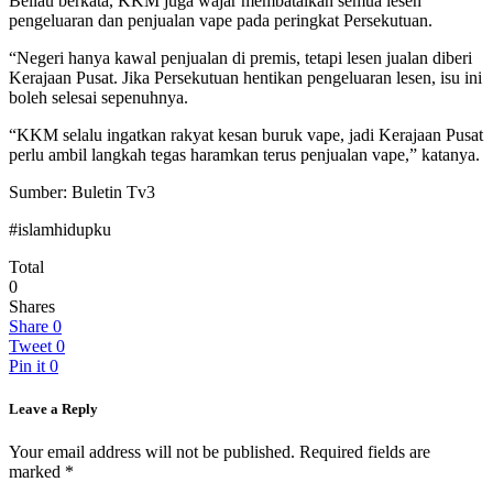
Beliau berkata, KKM juga wajar membatalkan semua lesen
pengeluaran dan penjualan vape pada peringkat Persekutuan.
“Negeri hanya kawal penjualan di premis, tetapi lesen jualan diberi
Kerajaan Pusat. Jika Persekutuan hentikan pengeluaran lesen, isu ini
boleh selesai sepenuhnya.
“KKM selalu ingatkan rakyat kesan buruk vape, jadi Kerajaan Pusat
perlu ambil langkah tegas haramkan terus penjualan vape,” katanya.
Sumber: Buletin Tv3
#islamhidupku
Total
0
Shares
Share
0
Tweet
0
Pin it
0
Leave a Reply
Your email address will not be published.
Required fields are
marked
*