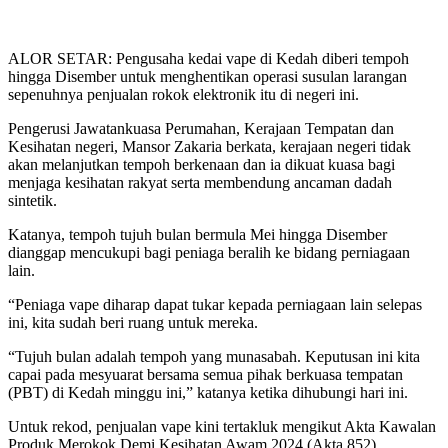
ALOR SETAR: Pengusaha kedai vape di Kedah diberi tempoh
hingga Disember untuk menghentikan operasi susulan larangan
sepenuhnya penjualan rokok elektronik itu di negeri ini.
Pengerusi Jawatankuasa Perumahan, Kerajaan Tempatan dan
Kesihatan negeri, Mansor Zakaria berkata, kerajaan negeri tidak
akan melanjutkan tempoh berkenaan dan ia dikuat kuasa bagi
menjaga kesihatan rakyat serta membendung ancaman dadah
sintetik.
Katanya, tempoh tujuh bulan bermula Mei hingga Disember
dianggap mencukupi bagi peniaga beralih ke bidang perniagaan
lain.
“Peniaga vape diharap dapat tukar kepada perniagaan lain selepas
ini, kita sudah beri ruang untuk mereka.
“Tujuh bulan adalah tempoh yang munasabah. Keputusan ini kita
capai pada mesyuarat bersama semua pihak berkuasa tempatan
(PBT) di Kedah minggu ini,” katanya ketika dihubungi hari ini.
Untuk rekod, penjualan vape kini tertakluk mengikut Akta Kawalan
Produk Merokok Demi Kesihatan Awam 2024 (Akta 852).