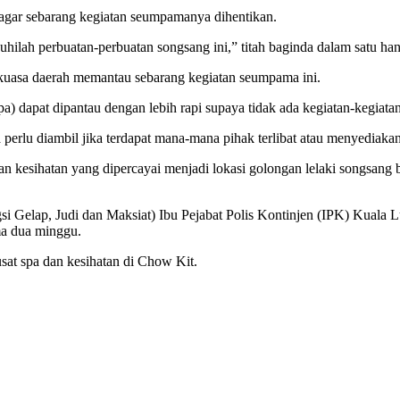
 agar sebarang kegiatan seumpamanya dihentikan.
jauhilah perbuatan-perbuatan songsang ini,” titah baginda dalam satu h
rkuasa daerah memantau sebarang kegiatan seumpama ini.
pa) dapat dipantau dengan lebih rapi supaya tidak ada kegiatan-kegiatan
perlu diambil jika terdapat mana-mana pihak terlibat atau menyediaka
n kesihatan yang dipercayai menjadi lokasi golongan lelaki songsang 
ngsi Gelap, Judi dan Maksiat) Ibu Pejabat Polis Kontinjen (IPK) K
ma dua minggu.
sat spa dan kesihatan di Chow Kit.