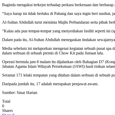
Baginda mengakui terkejut terhadap perkara berkenaan dan berharap
“Saya harap ini tidak berlaku di Pahang dan saya ingin beri nasihat, 
Al-Sultan Abdullah turut meminta Majlis Perbandaran serta pihak be
“Kalau ada pun tempat-tempat yang menyediakan fasiliti seperti ini (s
Dalam pada itu, Al-Sultan Abdullah menegaskan tindakan sewajarnya 
Media sebelum ini melaporkan mengenai kegiatan sebuah pusat spa da
dalam serbuan di sebuah premis di Chow Kit pada Jumaat lalu.
Operasi bermula jam 8 malam itu dijalankan oleh Bahagian D7 (Ko
Jabatan Agama Islam Wilayah Persekutuan (JAWI) hasil risikan sela
Seramai 171 lelaki tempatan yang ditahan dalam serbuan di sebuah pu
Daripada jumlah itu, 17 adalah merupakan penjawat awam.
Sumber: Sinar Harian
Total
0
Shares