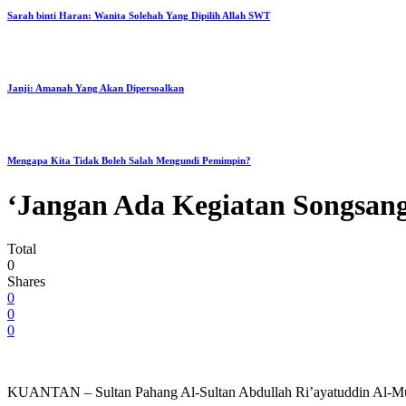
Sarah binti Haran: Wanita Solehah Yang Dipilih Allah SWT
Janji: Amanah Yang Akan Dipersoalkan
Mengapa Kita Tidak Boleh Salah Mengundi Pemimpin?
‘Jangan Ada Kegiatan Songsang
Total
0
Shares
0
0
0
KUANTAN – Sultan Pahang Al-Sultan Abdullah Ri’ayatuddin Al-Mustafa