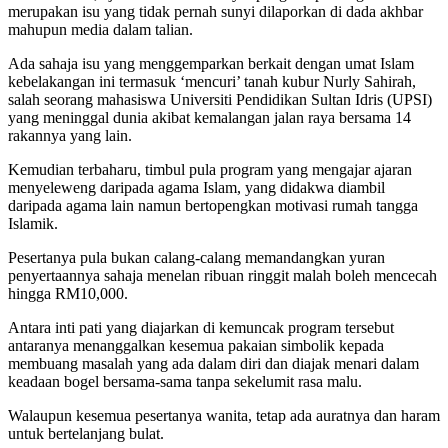
merupakan isu yang tidak pernah sunyi dilaporkan di dada akhbar
mahupun media dalam talian.
Ada sahaja isu yang menggemparkan berkait dengan umat Islam
kebelakangan ini termasuk ‘mencuri’ tanah kubur Nurly Sahirah,
salah seorang mahasiswa Universiti Pendidikan Sultan Idris (UPSI)
yang meninggal dunia akibat kemalangan jalan raya bersama 14
rakannya yang lain.
Kemudian terbaharu, timbul pula program yang mengajar ajaran
menyeleweng daripada agama Islam, yang didakwa diambil
daripada agama lain namun bertopengkan motivasi rumah tangga
Islamik.
Pesertanya pula bukan calang-calang memandangkan yuran
penyertaannya sahaja menelan ribuan ringgit malah boleh mencecah
hingga RM10,000.
Antara inti pati yang diajarkan di kemuncak program tersebut
antaranya menanggalkan kesemua pakaian simbolik kepada
membuang masalah yang ada dalam diri dan diajak menari dalam
keadaan bogel bersama-sama tanpa sekelumit rasa malu.
Walaupun kesemua pesertanya wanita, tetap ada auratnya dan haram
untuk bertelanjang bulat.