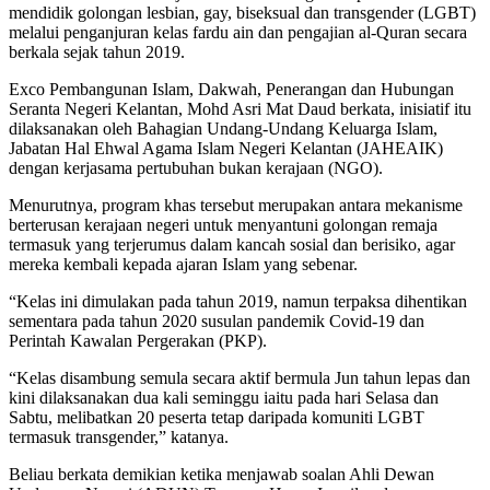
mendidik golongan lesbian, gay, biseksual dan transgender (LGBT)
melalui penganjuran kelas fardu ain dan pengajian al-Quran secara
berkala sejak tahun 2019.
Exco Pembangunan Islam, Dakwah, Penerangan dan Hubungan
Seranta Negeri Kelantan, Mohd Asri Mat Daud berkata, inisiatif itu
dilaksanakan oleh Bahagian Undang-Undang Keluarga Islam,
Jabatan Hal Ehwal Agama Islam Negeri Kelantan (JAHEAIK)
dengan kerjasama pertubuhan bukan kerajaan (NGO).
Menurutnya, program khas tersebut merupakan antara mekanisme
berterusan kerajaan negeri untuk menyantuni golongan remaja
termasuk yang terjerumus dalam kancah sosial dan berisiko, agar
mereka kembali kepada ajaran Islam yang sebenar.
“Kelas ini dimulakan pada tahun 2019, namun terpaksa dihentikan
sementara pada tahun 2020 susulan pandemik Covid-19 dan
Perintah Kawalan Pergerakan (PKP).
“Kelas disambung semula secara aktif bermula Jun tahun lepas dan
kini dilaksanakan dua kali seminggu iaitu pada hari Selasa dan
Sabtu, melibatkan 20 peserta tetap daripada komuniti LGBT
termasuk transgender,” katanya.
Beliau berkata demikian ketika menjawab soalan Ahli Dewan