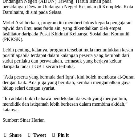
Undangan Negeri (ADUN) Tawang, Harun Ismail pada
persidangan Dewan Undangan Negeri Kelantan di Kompleks Kota
Darulnaim, di sini pada Selasa.
Mohd Asri berkata, program itu memberi fokus kepada pengajaran
tajwid dan ilmu asas fardu ain, yang dikendalikan oleh empat
fasilitator daripada Pusat Khidmat Keluarga, Sosial dan Komuniti
(PKKSK).
Lebih penting, katanya, program tersebut mula menunjukkan kesan
positif apabila terdapat dalam kalangan peserta yang berubah dari
sudut perilaku dan perwatakan, termasuk yang berjaya keluar
daripada radar LGBT secara terbuka.
“Ada peserta yang bermula dari Iqra’, kini boleh membaca al-Quran
dengan baik. Ada juga yang berubah, kembali mengamalkan gaya
hidup selari dengan syariat.
“Ini adalah bukti bahawa pendekatan dakwah yang menyantuni,
mendidik dan istiqamah lebih berkesan dalam membina akidah,”
katanya.
Sumber: Sinar Harian
Share
Tweet
Pin it