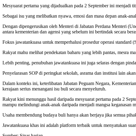
Mesyuarat pertama yang dijadualkan pada 2 September ini menjadi t
Sebagai isu yang melibatkan nyawa, emosi dan masa depan anak-anak k
Dengan dipengerusikan oleh Menteri di Jabatan Perdana Menteri (Und
antara kementerian dan agensi yang sebelum ini bertindak secara bera
Fokus jawatankuasa untuk memperhalusi prosedur operasi standard (S
Rakyat mahu melihat pendekatan baharu yang lebih pantas, mesra 
Lebih penting, penubuhan jawatankuasa ini juga selaras dengan pin
Penyelarasan SOP di peringkat sekolah, asrama dan institusi lain aka
Dalam konteks ini, keterlibatan Jabatan Peguam Negara, Kementeri
kerajaan serius menangani isu buli secara menyeluruh.
Rakyat kini menunggu hasil daripada mesyuarat pertama pada 2 Septem
mampu melindungi anak-anak daripada menjadi mangsa keganasan men
Usaha membendung budaya buli hanya akan berjaya jika semua pihak 
Jawatankuasa khas ini adalah platform terbaik untuk menyatukan sua
Sumber: Sinar harian