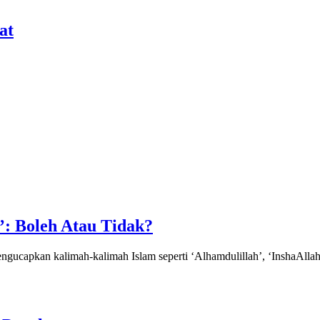
at
: Boleh Atau Tidak?
apkan kalimah-kalimah Islam seperti ‘Alhamdulillah’, ‘InshaAlla