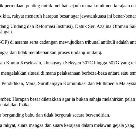
itik permulaan penting untuk melihat sejauh mana komitmen kerajaan
ita, rakyat menaruh harapan besar agar jawatankuasa ini benar-benar 
ang-Undang dan Reformasi Institusi), Datuk Seri Azalina Othman Said
singan.
OP) di asrama serta cadangan mewujudkan tribunal antibuli adalah ant
mangsa dan tidak membebankan proses undang-undang.
daan Kanun Keseksaan, khususnya Seksyen 507C hingga 507G yang telah 
n mengelakkan situasi di mana pelaksanaan berbeza-beza antara satu tem
an Pendidikan, Mara, Suruhanjaya Komunikasi dan Multimedia Malaysi
ber. Harapan besar diletakkan agar ia bukan sahaja melahirkan pelan 
tal dan fizikal.
berganding bahu dan tidak bergerak secara bersendirian.
ra rakyat, suara mangsa dan suara kerajaan dalam melawan gejala yang