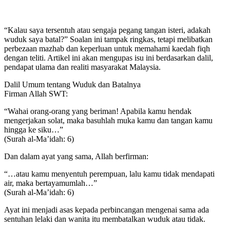
“Kalau saya tersentuh atau sengaja pegang tangan isteri, adakah
wuduk saya batal?” Soalan ini tampak ringkas, tetapi melibatkan
perbezaan mazhab dan keperluan untuk memahami kaedah fiqh
dengan teliti. Artikel ini akan mengupas isu ini berdasarkan dalil,
pendapat ulama dan realiti masyarakat Malaysia.
Dalil Umum tentang Wuduk dan Batalnya
Firman Allah SWT:
“Wahai orang-orang yang beriman! Apabila kamu hendak
mengerjakan solat, maka basuhlah muka kamu dan tangan kamu
hingga ke siku…”
(Surah al-Ma’idah: 6)
Dan dalam ayat yang sama, Allah berfirman:
“…atau kamu menyentuh perempuan, lalu kamu tidak mendapati
air, maka bertayamumlah…”
(Surah al-Ma’idah: 6)
Ayat ini menjadi asas kepada perbincangan mengenai sama ada
sentuhan lelaki dan wanita itu membatalkan wuduk atau tidak.