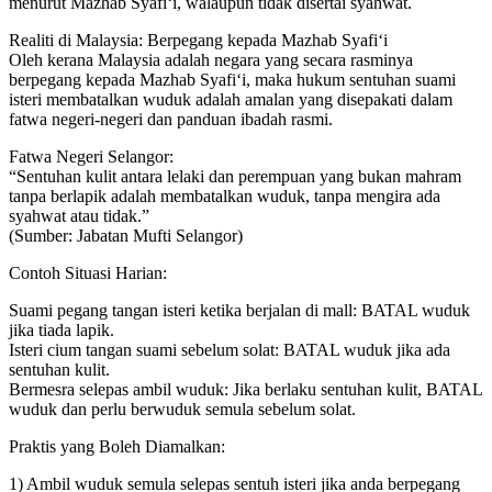
menurut Mazhab Syafi‘i, walaupun tidak disertai syahwat.
Realiti di Malaysia: Berpegang kepada Mazhab Syafi‘i
Oleh kerana Malaysia adalah negara yang secara rasminya
berpegang kepada Mazhab Syafi‘i, maka hukum sentuhan suami
isteri membatalkan wuduk adalah amalan yang disepakati dalam
fatwa negeri-negeri dan panduan ibadah rasmi.
Fatwa Negeri Selangor:
“Sentuhan kulit antara lelaki dan perempuan yang bukan mahram
tanpa berlapik adalah membatalkan wuduk, tanpa mengira ada
syahwat atau tidak.”
(Sumber: Jabatan Mufti Selangor)
Contoh Situasi Harian:
Suami pegang tangan isteri ketika berjalan di mall: BATAL wuduk
jika tiada lapik.
Isteri cium tangan suami sebelum solat: BATAL wuduk jika ada
sentuhan kulit.
Bermesra selepas ambil wuduk: Jika berlaku sentuhan kulit, BATAL
wuduk dan perlu berwuduk semula sebelum solat.
Praktis yang Boleh Diamalkan:
1) Ambil wuduk semula selepas sentuh isteri jika anda berpegang