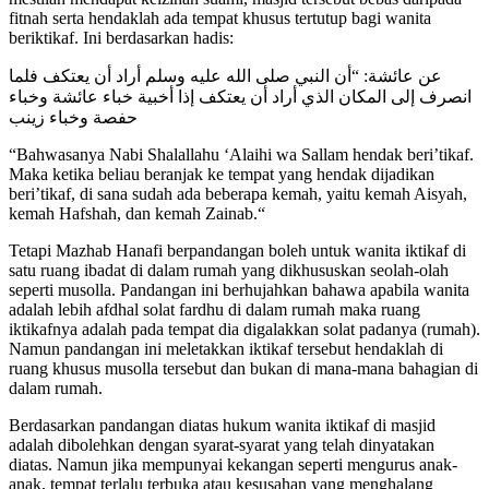
fitnah serta hendaklah ada tempat khusus tertutup bagi wanita
beriktikaf. Ini berdasarkan hadis:
عن عائشة: “أن النبي صلى الله عليه وسلم أراد أن يعتكف فلما
انصرف إلى المكان الذي أراد أن يعتكف إذا أخبية خباء عائشة وخباء
حفصة وخباء زينب
“Bahwasanya Nabi Shalallahu ‘Alaihi wa Sallam hendak beri’tikaf.
Maka ketika beliau beranjak ke tempat yang hendak dijadikan
beri’tikaf, di sana sudah ada beberapa kemah, yaitu kemah Aisyah,
kemah Hafshah, dan kemah Zainab.“
Tetapi Mazhab Hanafi berpandangan boleh untuk wanita iktikaf di
satu ruang ibadat di dalam rumah yang dikhususkan seolah-olah
seperti musolla. Pandangan ini berhujahkan bahawa apabila wanita
adalah lebih afdhal solat fardhu di dalam rumah maka ruang
iktikafnya adalah pada tempat dia digalakkan solat padanya (rumah).
Namun pandangan ini meletakkan iktikaf tersebut hendaklah di
ruang khusus musolla tersebut dan bukan di mana-mana bahagian di
dalam rumah.
Berdasarkan pandangan diatas hukum wanita iktikaf di masjid
adalah dibolehkan dengan syarat-syarat yang telah dinyatakan
diatas. Namun jika mempunyai kekangan seperti mengurus anak-
anak, tempat terlalu terbuka atau kesusahan yang menghalang