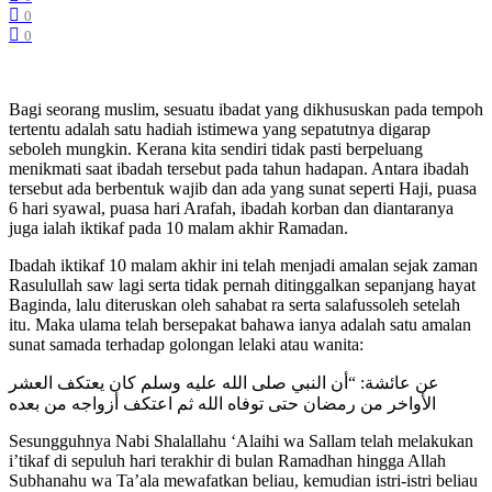
0
0
Bagi seorang muslim, sesuatu ibadat yang dikhususkan pada tempoh
tertentu adalah satu hadiah istimewa yang sepatutnya digarap
seboleh mungkin. Kerana kita sendiri tidak pasti berpeluang
menikmati saat ibadah tersebut pada tahun hadapan. Antara ibadah
tersebut ada berbentuk wajib dan ada yang sunat seperti Haji, puasa
6 hari syawal, puasa hari Arafah, ibadah korban dan diantaranya
juga ialah iktikaf pada 10 malam akhir Ramadan.
Ibadah iktikaf 10 malam akhir ini telah menjadi amalan sejak zaman
Rasulullah saw lagi serta tidak pernah ditinggalkan sepanjang hayat
Baginda, lalu diteruskan oleh sahabat ra serta salafussoleh setelah
itu. Maka ulama telah bersepakat bahawa ianya adalah satu amalan
sunat samada terhadap golongan lelaki atau wanita:
عن عائشة: “أن النبي صلى الله عليه وسلم كان يعتكف العشر
الأواخر من رمضان حتى توفاه الله ثم اعتكف أزواجه من بعده
Sesungguhnya Nabi Shalallahu ‘Alaihi wa Sallam telah melakukan
i’tikaf di sepuluh hari terakhir di bulan Ramadhan hingga Allah
Subhanahu wa Ta’ala mewafatkan beliau, kemudian istri-istri beliau