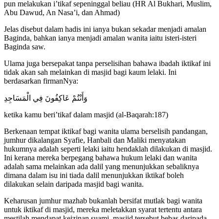
pun melakukan i’tikaf sepeninggal beliau (HR Al Bukhari, Muslim,
Abu Dawud, An Nasa’i, dan Ahmad)
Jelas disebut dalam hadis ini ianya bukan sekadar menjadi amalan
Baginda, bahkan ianya menjadi amalan wanita iaitu isteri-isteri
Baginda saw.
Ulama juga bersepakat tanpa perselisihan bahawa ibadah iktikaf ini
tidak akan sah melainkan di masjid bagi kaum lelaki. Ini
berdasarkan firmanNya:
وَأَنْتُمْ عَاكِفُونَ فِي الْمَسَاجِدِ
ketika kamu beri’tikaf dalam masjid (al-Baqarah:187)
Berkenaan tempat iktikaf bagi wanita ulama berselisih pandangan,
jumhur dikalangan Syafie, Hanbali dan Maliki menyatakan
hukumnya adalah seperti lelaki iaitu hendaklah dilakukan di masjid.
Ini kerana mereka berpegang bahawa hukum lelaki dan wanita
adalah sama melainkan ada dalil yang menunjukkan sebaliknya
dimana dalam isu ini tiada dalil menunjukkan iktikaf boleh
dilakukan selain daripada masjid bagi wanita.
Keharusan jumhur mazhab bukanlah bersifat mutlak bagi wanita
untuk iktikaf di masjid, mereka meletakkan syarat tertentu antara
mestilah mendapat keizinan suami, masjid tersebut bebas daripada