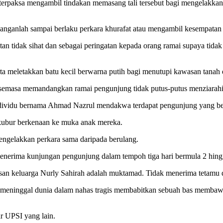
rpaksa mengambil tindakan memasang tali tersebut bagi mengelakkan 
anganlah sampai berlaku perkara khurafat atau mengambil kesempatan
tidak sihat dan sebagai peringatan kepada orang ramai supaya tidak m
ta meletakkan batu kecil berwarna putih bagi menutupi kawasan tanah d
semasa memandangkan ramai pengunjung tidak putus-putus menziarahi k
 individu bernama Ahmad Nazrul mendakwa terdapat pengunjung yang b
 kubur berkenaan ke muka anak mereka.
mengelakkan perkara sama daripada berulang.
enerima kunjungan pengunjung dalam tempoh tiga hari bermula 2 hingga
n keluarga Nurly Sahirah adalah muktamad. Tidak menerima tetamu dari
, meninggal dunia dalam nahas tragis membabitkan sebuah bas membaw
r UPSI yang lain.