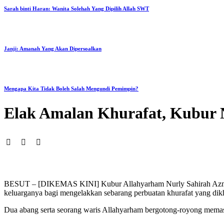
Sarah binti Haran: Wanita Solehah Yang Dipilih Allah SWT
Janji: Amanah Yang Akan Dipersoalkan
Mengapa Kita Tidak Boleh Salah Mengundi Pemimpin?
Elak Amalan Khurafat, Kubur 
BESUT – [DIKEMAS KINI] Kubur Allahyarham Nurly Sahirah Azman ya
keluarganya bagi mengelakkan sebarang perbuatan khurafat yang dik
Dua abang serta seorang waris Allahyarham bergotong-royong memasa