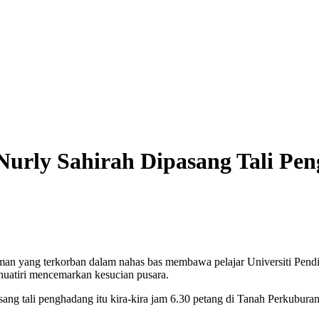
Nurly Sahirah Dipasang Tali Pe
ng terkorban dalam nahas bas membawa pelajar Universiti Pendidika
huatiri mencemarkan kesucian pusara.
ng tali penghadang itu kira-kira jam 6.30 petang di Tanah Perkubura