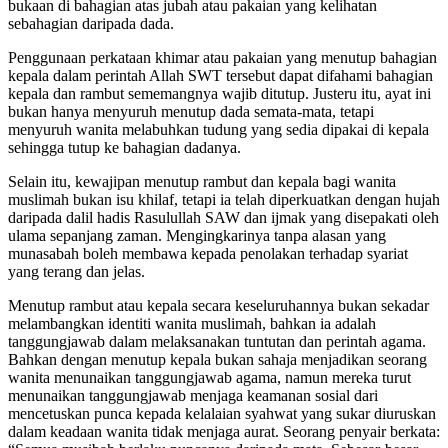
bukaan di bahagian atas jubah atau pakaian yang kelihatan
sebahagian daripada dada.
Penggunaan perkataan khimar atau pakaian yang menutup bahagian
kepala dalam perintah Allah SWT tersebut dapat difahami bahagian
kepala dan rambut sememangnya wajib ditutup. Justeru itu, ayat ini
bukan hanya menyuruh menutup dada semata-mata, tetapi
menyuruh wanita melabuhkan tudung yang sedia dipakai di kepala
sehingga tutup ke bahagian dadanya.
Selain itu, kewajipan menutup rambut dan kepala bagi wanita
muslimah bukan isu khilaf, tetapi ia telah diperkuatkan dengan hujah
daripada dalil hadis Rasulullah SAW dan ijmak yang disepakati oleh
ulama sepanjang zaman. Mengingkarinya tanpa alasan yang
munasabah boleh membawa kepada penolakan terhadap syariat
yang terang dan jelas.
Menutup rambut atau kepala secara keseluruhannya bukan sekadar
melambangkan identiti wanita muslimah, bahkan ia adalah
tanggungjawab dalam melaksanakan tuntutan dan perintah agama.
Bahkan dengan menutup kepala bukan sahaja menjadikan seorang
wanita menunaikan tanggungjawab agama, namun mereka turut
menunaikan tanggungjawab menjaga keamanan sosial dari
mencetuskan punca kepada kelalaian syahwat yang sukar diuruskan
dalam keadaan wanita tidak menjaga aurat. Seorang penyair berkata: