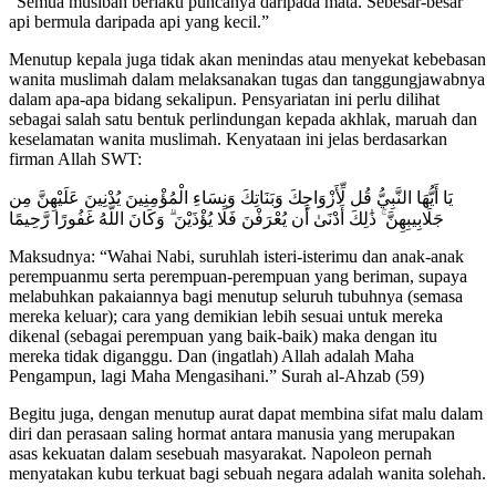
“Semua musibah berlaku puncanya daripada mata. Sebesar-besar
api bermula daripada api yang kecil.”
Menutup kepala juga tidak akan menindas atau menyekat kebebasan
wanita muslimah dalam melaksanakan tugas dan tanggungjawabnya
dalam apa-apa bidang sekalipun. Pensyariatan ini perlu dilihat
sebagai salah satu bentuk perlindungan kepada akhlak, maruah dan
keselamatan wanita muslimah. Kenyataan ini jelas berdasarkan
firman Allah SWT:
يَا أَيُّهَا النَّبِيُّ قُل لِّأَزْوَاجِكَ وَبَنَاتِكَ وَنِسَاءِ الْمُؤْمِنِينَ يُدْنِينَ عَلَيْهِنَّ مِن
جَلَابِيبِهِنَّ ۚ ذَٰلِكَ أَدْنَىٰ أَن يُعْرَفْنَ فَلَا يُؤْذَيْنَ ۗ وَكَانَ اللَّهُ غَفُورًا رَّحِيمًا ‎
Maksudnya: “Wahai Nabi, suruhlah isteri-isterimu dan anak-anak
perempuanmu serta perempuan-perempuan yang beriman, supaya
melabuhkan pakaiannya bagi menutup seluruh tubuhnya (semasa
mereka keluar); cara yang demikian lebih sesuai untuk mereka
dikenal (sebagai perempuan yang baik-baik) maka dengan itu
mereka tidak diganggu. Dan (ingatlah) Allah adalah Maha
Pengampun, lagi Maha Mengasihani.” Surah al-Ahzab (59)
Begitu juga, dengan menutup aurat dapat membina sifat malu dalam
diri dan perasaan saling hormat antara manusia yang merupakan
asas kekuatan dalam sesebuah masyarakat. Napoleon pernah
menyatakan kubu terkuat bagi sebuah negara adalah wanita solehah.