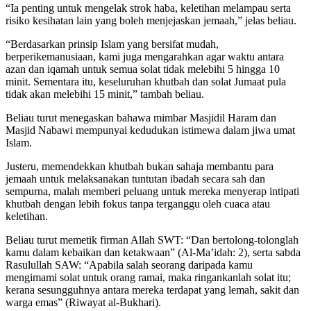
“Ia penting untuk mengelak strok haba, keletihan melampau serta
risiko kesihatan lain yang boleh menjejaskan jemaah,” jelas beliau.
“Berdasarkan prinsip Islam yang bersifat mudah,
berperikemanusiaan, kami juga mengarahkan agar waktu antara
azan dan iqamah untuk semua solat tidak melebihi 5 hingga 10
minit. Sementara itu, keseluruhan khutbah dan solat Jumaat pula
tidak akan melebihi 15 minit,” tambah beliau.
Beliau turut menegaskan bahawa mimbar Masjidil Haram dan
Masjid Nabawi mempunyai kedudukan istimewa dalam jiwa umat
Islam.
Justeru, memendekkan khutbah bukan sahaja membantu para
jemaah untuk melaksanakan tuntutan ibadah secara sah dan
sempurna, malah memberi peluang untuk mereka menyerap intipati
khutbah dengan lebih fokus tanpa terganggu oleh cuaca atau
keletihan.
Beliau turut memetik firman Allah SWT: “Dan bertolong-tolonglah
kamu dalam kebaikan dan ketakwaan” (Al-Ma’idah: 2), serta sabda
Rasulullah SAW: “Apabila salah seorang daripada kamu
mengimami solat untuk orang ramai, maka ringankanlah solat itu;
kerana sesungguhnya antara mereka terdapat yang lemah, sakit dan
warga emas” (Riwayat al-Bukhari).