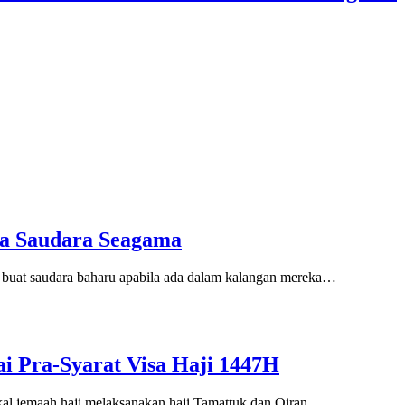
ma Saudara Seagama
buat saudara baharu apabila ada dalam kalangan mereka…
i Pra-Syarat Visa Haji 1447H
l jemaah haji melaksanakan haji Tamattuk dan Qiran…