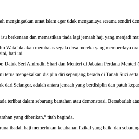
tah mengingatkan umat Islam agar tidak menganiaya sesama sendiri d
su berkenaan dan memastikan tiada lagi jemaah haji yang menjadi mang
hu Wata’ala akan membalas segala dosa mereka yang memperdaya orang
ni, hari ini.
gor, Datuk Seri Amirudin Shari dan Menteri di Jabatan Perdana Ment
ini terus mengekalkan disiplin diri sepanjang berada di Tanah Suci ser
k dari Selangor, adalah antara jemaah yang berdisiplin dan patuh kepad
da terlibat dalam sebarang bantahan atau demonstrasi. Bersabarlah at
arahan yang diberikan,” titah baginda.
rana ibadah haji memerlukan ketahanan fizikal yang baik, dan sebaran