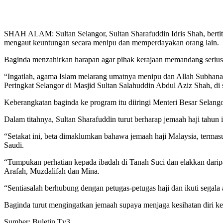
SHAH ALAM: Sultan Selangor, Sultan Sharafuddin Idris Shah, berti
mengaut keuntungan secara menipu dan memperdayakan orang lain.
Baginda menzahirkan harapan agar pihak kerajaan memandang serius i
“Ingatlah, agama Islam melarang umatnya menipu dan Allah Subhana
Peringkat Selangor di Masjid Sultan Salahuddin Abdul Aziz Shah, di si
Keberangkatan baginda ke program itu diiringi Menteri Besar Selan
Dalam titahnya, Sultan Sharafuddin turut berharap jemaah haji tahun 
“Setakat ini, beta dimaklumkan bahawa jemaah haji Malaysia, termasu
Saudi.
“Tumpukan perhatian kepada ibadah di Tanah Suci dan elakkan daripa
Arafah, Muzdalifah dan Mina.
“Sentiasalah berhubung dengan petugas-petugas haji dan ikuti segala 
Baginda turut mengingatkan jemaah supaya menjaga kesihatan diri ke
Sumber: Buletin Tv3