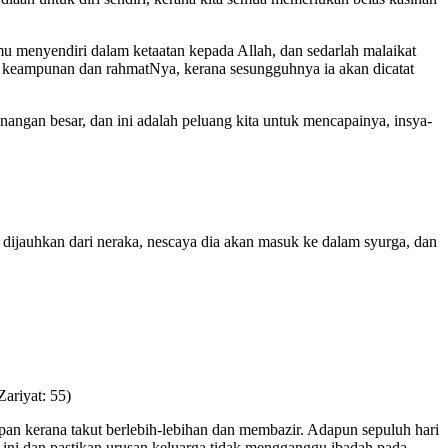
 menyendiri dalam ketaatan kepada Allah, dan sedarlah malaikat
p keampunan dan rahmatNya, kerana sesungguhnya ia akan dicatat
ngan besar, dan ini adalah peluang kita untuk mencapainya, insya-
dijauhkan dari neraka, nescaya dia akan masuk ke dalam syurga, dan
ariyat: 55)
pan kerana takut berlebih-lebihan dan membazir. Adapun sepuluh hari
r ini dan pastikan urusan keluarga tidak mengganggu ibadah pada