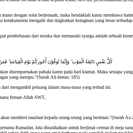
ma imam dengan solat berjemaah, maka hendaklah kamu membawa hatimu
ta ketakutanmu mengalir dan tingkatkan keinginan yang besar terhada
at pembebasan dari neraka dan memasuki syurga adalah sebuah kemena
كُلُّ نَفْسٍ ذَائِقَةُ الْمَوْتِ ۗ وَإِنَّمَا تُوَفَّوْنَ أُجُورَكُمْ يَوْمَ الْقِيَامَةِ ۖ فَمَنْ 
akan disempurnakan pahala kamu pada hari kiamat. Maka sesiapa yang 
angan yang menipu.”(Surah Ali-Imran: 185)
as dari mengambil peluang dalam masa-masa yang terhad ini.
aimana firman Allah SWT,
ti akan memberi manfaat kepada orang-orang yang beriman.”(Surah Az-Z
pertama Ramadan, kita dinasihatkan untuk berjimat cermat di meja sara
ambil setiap detik masa yang amat berharga pada sepuluh malam terakhi