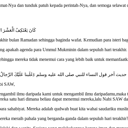
ahmat-Nya dan tunduk patuh kepada perintah-Nya, dan semoga selawat 
كَانَ يَعْتَكِفُ الْعَشْرَ الأَ
khir bulan Ramadan sehingga baginda wafat. Kemudian para isteri bagi
tang apakah agenda para Ummul Mukminin dalam sepuluh hari terakhir.
ehingga mereka tidak menemui cara yang lebih baik untuk memanfaatk
حديث آخر قول النساء للنبي صلى الله عليه وسلم :(غَلَبنا عَلَيْكَ الرِّجالُ فاجْعَلْ لنَا 
abi SAW,
gambil ilmu daripada kami untuk mengambil ilmu daripadamu,maka ten
ka satu hari dimana beliau dapat menemui mereka,lalu Nabi SAW dap
para sahabiyat. Mereka adalah qudwah buat kita wahai saudariku muslima
mereka meraih pahala yang berganda-ganda dalam sepuluh hari terakhir?