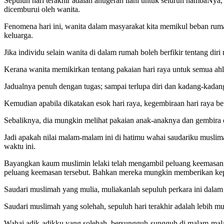
Sepuluh hari terakhir adalah anugerah ilahi untuk seluruh hambaNya,
dicemburui oleh wanita.
Fenomena hari ini, wanita dalam masyarakat kita memikul beban ruma
keluarga.
Jika individu selain wanita di dalam rumah boleh berfikir tentang dir
Kerana wanita memikirkan tentang pakaian hari raya untuk semua ahl
Jadualnya penuh dengan tugas; sampai terlupa diri dan kadang-kadang
Kemudian apabila dikatakan esok hari raya, kegembiraan hari raya 
Sebaliknya, dia mungkin melihat pakaian anak-anaknya dan gembira 
Jadi apakah nilai malam-malam ini di hatimu wahai saudariku musli
waktu ini.
Bayangkan kaum muslimin lelaki telah mengambil peluang keemasan i
peluang keemasan tersebut. Bahkan mereka mungkin memberikan kepa
Saudari muslimah yang mulia, muliakanlah sepuluh perkara ini dala
Saudari muslimah yang solehah, sepuluh hari terakhir adalah lebih m
Wahai adik-adikku yang solehah, bersungguh-sungguh di malam-malam te