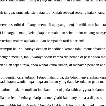
 lelaki dan wanita. Sesiapa yang melakukannya kerana iman dan mencar
h tangga, sama ada isteri atau ibu. Malah sebagai seorang kakak yan
i mereka sendiri dan hanya membeli apa yang menjadi milik mereka, teta
i keluarga, tentang kelengkapan rumah, dan sebelum itu tentang menye
 terlupa malam apakah ini dan berapakah tarikh hari ini!
bercampur baur di hatinya dengan kepedihan kerana tidak memanfaatka
dengan mereka, tapi jiwamya sedih kerana dia berada di pasar pada 
mah? Dan sepatutnya, anda wahai ketua rumah, di manakah peranan and
ni dengan cara terbaik. Tetapi malangnya, dia tidak menyarankan kep
da kaum wanita tugas-tugasan harian yang tiada kesudahan pada mala
m hatimu, maka kemuliaan ini akan muncul pada zahir anggota badanmu
ulia dan lebih berharga daripada menghabiskan banyak masa di pasar.
rakhir ini tidak terhad kepada lelaki; oleh itu, perhebatkanlah perse