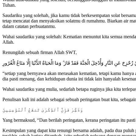
Tuhan.
Saudariku yang solehah, jika kamu tidak berkesempatan solat bersa
tetap mencatat dan menyaksikan solatmu di rumahmu. Biarkan air ma
dalam catatan perbuatanmu.
Wahai saudariku yang solehah: Kematian menuntut kita semua mendap
Allah.
Renungilah sebuah firman Allah SWT,
زُحْزِحَ عَنِ النَّارِ وَأُدْخِلَ الْجَنَّةَ فَقَدْ فَازَ ۗ وَمَا الْحَيَاةُ الدُّنْيَا إِلَّا مَتَاعُ الْغُرُورِ
“setiap yang bernyawa akan merasakan kematian, tetapi kamu hanya 
dia pasti menang, dan kehidupan dunia ini tidak lain hanyalah kesen
Wahai saudariku yang mulia, sedarlah betapa ruginya jika kita terlep
Penulisan kali ini adalah sebagai sebuah peringatan buat kita, sebag
وَذَكِّرْ فَإِنَّ ٱلذِّكْرَىٰ تَنفَعُ ٱلْمُؤْمِنِينَ
Yang bermaksud, “Dan berilah peringatan, kerana peringatan itu pas
Kesimpulan yang dapat kita renungi bersama adalah, pada dua puluh 
terakhir, sebab ketiga ditambah, iaitu rebutlah peluang dengan meng