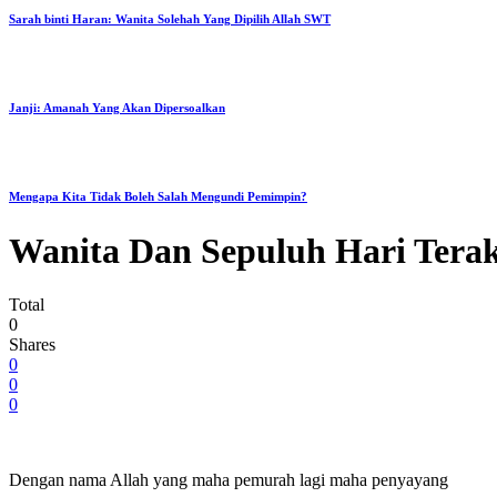
Sarah binti Haran: Wanita Solehah Yang Dipilih Allah SWT
Janji: Amanah Yang Akan Dipersoalkan
Mengapa Kita Tidak Boleh Salah Mengundi Pemimpin?
Wanita Dan Sepuluh Hari Tera
Total
0
Shares
0
0
0
Dengan nama Allah yang maha pemurah lagi maha penyayang