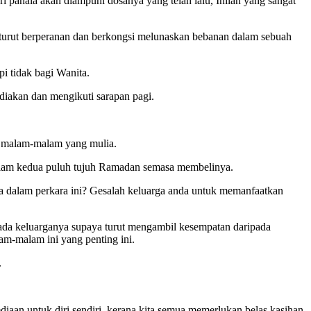
i pahala akan diampuni dosanya yang telah lalu, Inilah yang sangat
g turut berperanan dan berkongsi melunaskan bebanan dalam sebuah
pi tidak bagi Wanita.
diakan dan mengikuti sarapan pagi.
n malam-malam yang mulia.
malam kedua puluh tujuh Ramadan semasa membelinya.
a dalam perkara ini? Gesalah keluarga anda untuk memanfaatkan
ada keluarganya supaya turut mengambil kesempatan daripada
m-malam ini yang penting ini.
.
diaan untuk diri sendiri, kerana kita semua memerlukan belas kasihan