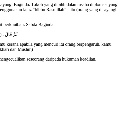
yangi Baginda. Tokoh yang dipilih dalam usaha diplomasi yang
enggunakan lafaz “hibbu Rasulillah” iaitu (orang yang disayangi
it berkhutbah. Sabda Baginda:
أَتَشْفَعُ فِي حَدٍ
u kerana apabila yang mencuri itu orang berpengaruh, kamu
khari dan Muslim)
mengecualikan seseorang daripada hukuman keadilan.