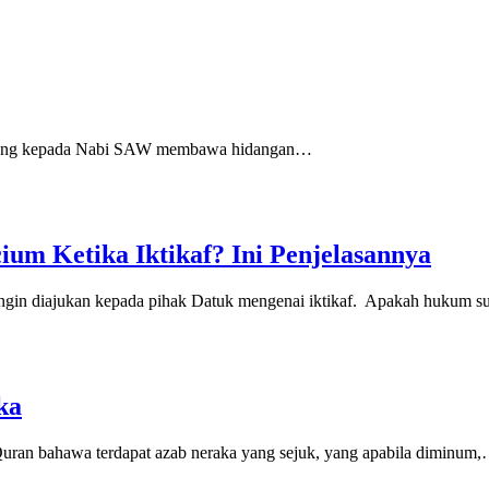
أَتَيْتُ النَّبِيَّ صَلَّى اللهُ عَلَيْهِ وَسَلَّ “Aku telah datang kepada Nabi SAW membawa hidangan…
um Ketika Iktikaf? Ini Penjelasannya
ngin diajukan kepada pihak Datuk mengenai iktikaf. Apakah hukum 
ka
Quran bahawa terdapat azab neraka yang sejuk, yang apabila diminum