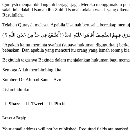
Quraysh mengambil langkah berjaga-jaga. Mereka menggunakan pende
salah ini adalah Usamah ibn Zaid. Usamah adalah watak yang dikenali
Rasulullah).
Telahan Quraysh meleset. Apabila Usamah berusaha bercakap memuju
( ُوهُ ، وَإِذَا سَرَقَ فِيهِمُ الضَّعِيفُ أَقَامُوا عَلَيْهِ الحَدَّ
“Apakah kamu meminta syafaat (supaya hukuman digugurkan) berken
bebaskan. Dan apabila yang mencuri itu orang yang lemah (orang b
Begitulah tegasnya Baginda dalam menjalankan hukuman bagi memasti
Semoga Allah membimbing kita.
Sumber: Dr. Ahmad Sanusi Azmi
#islamhidupku
Share
Tweet
Pin it
Leave a Reply
Your email address will not be published.
Required fields are marked