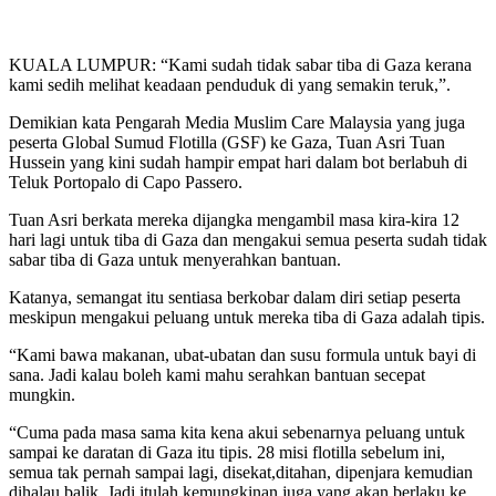
KUALA LUMPUR: “Kami sudah tidak sabar tiba di Gaza kerana
kami sedih melihat keadaan penduduk di yang semakin teruk,”.
Demikian kata Pengarah Media Muslim Care Malaysia yang juga
peserta Global Sumud Flotilla (GSF) ke Gaza, Tuan Asri Tuan
Hussein yang kini sudah hampir empat hari dalam bot berlabuh di
Teluk Portopalo di Capo Passero.
Tuan Asri berkata mereka dijangka mengambil masa kira-kira 12
hari lagi untuk tiba di Gaza dan mengakui semua peserta sudah tidak
sabar tiba di Gaza untuk menyerahkan bantuan.
Katanya, semangat itu sentiasa berkobar dalam diri setiap peserta
meskipun mengakui peluang untuk mereka tiba di Gaza adalah tipis.
“Kami bawa makanan, ubat-ubatan dan susu formula untuk bayi di
sana. Jadi kalau boleh kami mahu serahkan bantuan secepat
mungkin.
“Cuma pada masa sama kita kena akui sebenarnya peluang untuk
sampai ke daratan di Gaza itu tipis. 28 misi flotilla sebelum ini,
semua tak pernah sampai lagi, disekat,ditahan, dipenjara kemudian
dihalau balik. Jadi itulah kemungkinan juga yang akan berlaku ke