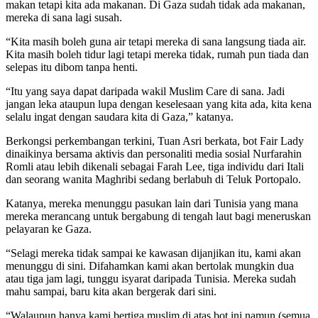
makan tetapi kita ada makanan. Di Gaza sudah tidak ada makanan,
mereka di sana lagi susah.
“Kita masih boleh guna air tetapi mereka di sana langsung tiada air.
Kita masih boleh tidur lagi tetapi mereka tidak, rumah pun tiada dan
selepas itu dibom tanpa henti.
“Itu yang saya dapat daripada wakil Muslim Care di sana. Jadi
jangan leka ataupun lupa dengan keselesaan yang kita ada, kita kena
selalu ingat dengan saudara kita di Gaza,” katanya.
Berkongsi perkembangan terkini, Tuan Asri berkata, bot Fair Lady
dinaikinya bersama aktivis dan personaliti media sosial Nurfarahin
Romli atau lebih dikenali sebagai Farah Lee, tiga individu dari Itali
dan seorang wanita Maghribi sedang berlabuh di Teluk Portopalo.
Katanya, mereka menunggu pasukan lain dari Tunisia yang mana
mereka merancang untuk bergabung di tengah laut bagi meneruskan
pelayaran ke Gaza.
“Selagi mereka tidak sampai ke kawasan dijanjikan itu, kami akan
menunggu di sini. Difahamkan kami akan bertolak mungkin dua
atau tiga jam lagi, tunggu isyarat daripada Tunisia. Mereka sudah
mahu sampai, baru kita akan bergerak dari sini.
“Walaupun hanya kami bertiga muslim di atas bot ini namun (semua