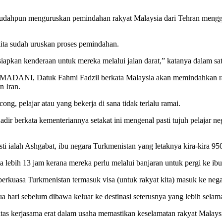
udahpun menguruskan pemindahan rakyat Malaysia dari Tehran menggun
kita sudah uruskan proses pemindahan.
 siapkan kenderaan untuk mereka melalui jalan darat,” katanya dalam satu
ADANI, Datuk Fahmi Fadzil berkata Malaysia akan memindahkan rakyat
n Iran.
g, pelajar atau yang bekerja di sana tidak terlalu ramai.
ir berkata kementeriannya setakat ini mengenal pasti tujuh pelajar ne
ti ialah Ashgabat, ibu negara Turkmenistan yang letaknya kira-kira 950
 lebih 13 jam kerana mereka perlu melalui banjaran untuk pergi ke ib
berkuasa Turkmenistan termasuk visa (untuk rakyat kita) masuk ke neg
 hari sebelum dibawa keluar ke destinasi seterusnya yang lebih selama
as kerjasama erat dalam usaha memastikan keselamatan rakyat Malaysi