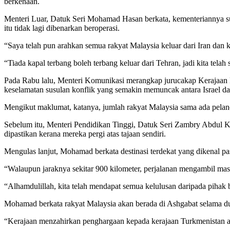
berkenaan.
Menteri Luar, Datuk Seri Mohamad Hasan berkata, kementeriannya s
itu tidak lagi dibenarkan beroperasi.
“Saya telah pun arahkan semua rakyat Malaysia keluar dari Iran dan 
“Tiada kapal terbang boleh terbang keluar dari Tehran, jadi kita telah
Pada Rabu lalu, Menteri Komunikasi merangkap jurucakap Kerajaan M
keselamatan susulan konflik yang semakin memuncak antara Israel da
Mengikut maklumat, katanya, jumlah rakyat Malaysia sama ada pelancon
Sebelum itu, Menteri Pendidikan Tinggi, Datuk Seri Zambry Abdul Kad
dipastikan kerana mereka pergi atas tajaan sendiri.
Mengulas lanjut, Mohamad berkata destinasi terdekat yang dikenal pas
“Walaupun jaraknya sekitar 900 kilometer, perjalanan mengambil masa
“Alhamdulillah, kita telah mendapat semua kelulusan daripada pihak 
Mohamad berkata rakyat Malaysia akan berada di Ashgabat selama dua
“Kerajaan menzahirkan penghargaan kepada kerajaan Turkmenistan at