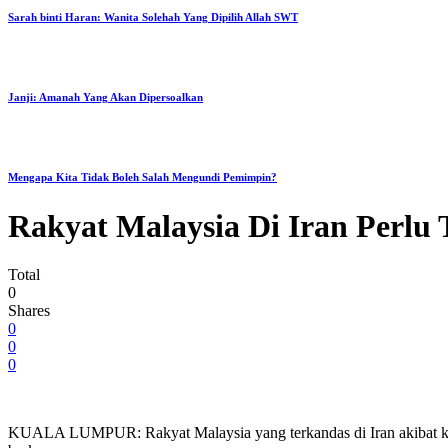
Sarah binti Haran: Wanita Solehah Yang Dipilih Allah SWT
Janji: Amanah Yang Akan Dipersoalkan
Mengapa Kita Tidak Boleh Salah Mengundi Pemimpin?
Rakyat Malaysia Di Iran Perlu
Total
0
Shares
0
0
0
KUALA LUMPUR: Rakyat Malaysia yang terkandas di Iran akibat kete