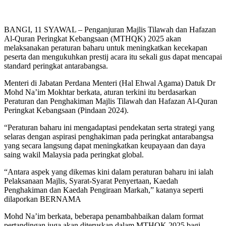
BANGI, 11 SYAWAL – Penganjuran Majlis Tilawah dan Hafazan
Al-Quran Peringkat Kebangsaan (MTHQK) 2025 akan
melaksanakan peraturan baharu untuk meningkatkan kecekapan
peserta dan mengukuhkan prestij acara itu sekali gus dapat mencapai
standard peringkat antarabangsa.
Menteri di Jabatan Perdana Menteri (Hal Ehwal Agama) Datuk Dr
Mohd Na’im Mokhtar berkata, aturan terkini itu berdasarkan
Peraturan dan Penghakiman Majlis Tilawah dan Hafazan Al-Quran
Peringkat Kebangsaan (Pindaan 2024).
“Peraturan baharu ini mengadaptasi pendekatan serta strategi yang
selaras dengan aspirasi penghakiman pada peringkat antarabangsa
yang secara langsung dapat meningkatkan keupayaan dan daya
saing wakil Malaysia pada peringkat global.
“Antara aspek yang dikemas kini dalam peraturan baharu ini ialah
Pelaksanaan Majlis, Syarat-Syarat Penyertaan, Kaedah
Penghakiman dan Kaedah Pengiraan Markah,” katanya seperti
dilaporkan BERNAMA
Mohd Na’im berkata, beberapa penambahbaikan dalam format
pertandingan juga akan diteruskan dalam MTHQK 2025 bagi