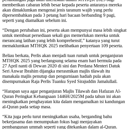
memberikan cabaran lebih besar kepada peserta antaranya mereka
akan dimaklumkan mengenai jenis taranum wajib yang perlu
dipersembahkan pada 3 petang hari bacaan berbanding 9 pagi,
seperti yang diamalkan sebelum ini.
“Dengan perubahan ini, peserta akan mempunyai masa lebih singkat
untuk membuat persediaan sekali gus memerlukan mereka untuk
merancang latihan yang lebih komprehensif,” katanya yang turut
memaklumkan MTHQK 2025 melibatkan penyertaan 109 peserta.
Beliau berkata, Perlis akan menjadi tuan rumah untuk penganjuran
MTHQK 2025 yang berlangsung selama enam hari bermula pada
27 April nanti di Dewan 2020 di sini dan Perdana Menteri Datuk
Seri Anwar Ibrahim dijangka merasmikan majlis tilawah itu
manakala majlis penutup dan pengurniaan hadiah pula akan
disempurnakan Raja Perlis Tuanku Syed Sirajuddin Jamalullail.
“Harapan saya agar penganjuran Majlis Tilawah dan Hafazan Al-
Quran Peringkat Kebangsaan 1446H/2025M pada tahun ini akan
meningkatkan penghayatan kita dalam mengamalkan isi kandungan
al-Quran pada setiap masa.
“Kita juga perlu turut meningkatkan usaha, berganding bahu
bekerjasama dan menumpukan fokus bagi menjayakan
pembangunan ummah seperti yang ditekankan dalam al-Quran.