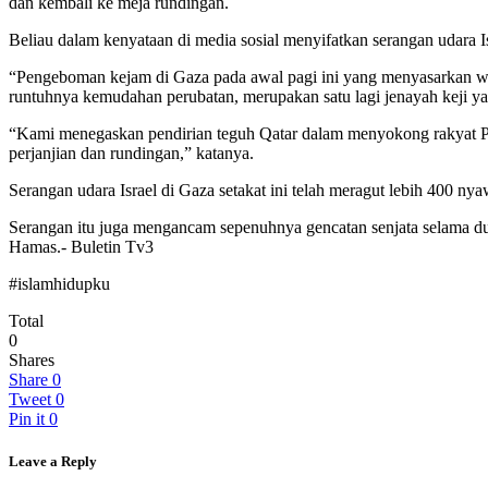
dan kembali ke meja rundingan.
Beliau dalam kenyataan di media sosial menyifatkan serangan udara 
“Pengeboman kejam di Gaza pada awal pagi ini yang menyasarkan wa
runtuhnya kemudahan perubatan, merupakan satu lagi jenayah keji y
“Kami menegaskan pendirian teguh Qatar dalam menyokong rakyat Pal
perjanjian dan rundingan,” katanya.
Serangan udara Israel di Gaza setakat ini telah meragut lebih 400 nya
Serangan itu juga mengancam sepenuhnya gencatan senjata selama d
Hamas.- Buletin Tv3
#islamhidupku
Total
0
Shares
Share
0
Tweet
0
Pin it
0
Leave a Reply