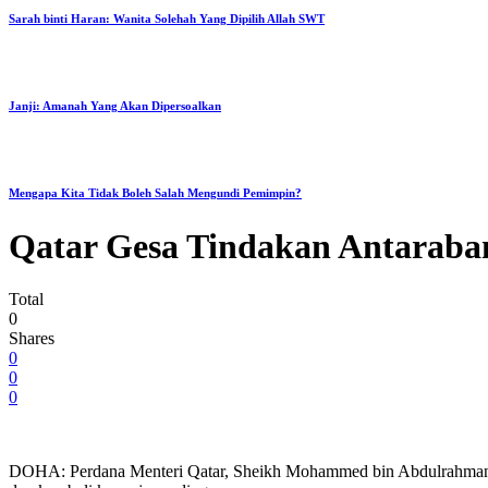
Sarah binti Haran: Wanita Solehah Yang Dipilih Allah SWT
Janji: Amanah Yang Akan Dipersoalkan
Mengapa Kita Tidak Boleh Salah Mengundi Pemimpin?
Qatar Gesa Tindakan Antaraban
Total
0
Shares
0
0
0
DOHA: Perdana Menteri Qatar, Sheikh Mohammed bin Abdulrahman Al 