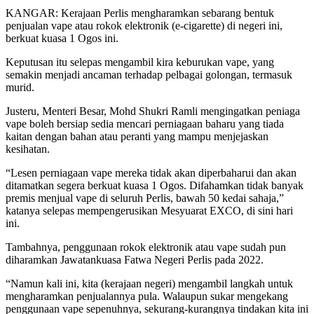
KANGAR: Kerajaan Perlis mengharamkan sebarang bentuk
penjualan vape atau rokok elektronik (e-cigarette) di negeri ini,
berkuat kuasa 1 Ogos ini.
Keputusan itu selepas mengambil kira keburukan vape, yang
semakin menjadi ancaman terhadap pelbagai golongan, termasuk
murid.
Justeru, Menteri Besar, Mohd Shukri Ramli mengingatkan peniaga
vape boleh bersiap sedia mencari perniagaan baharu yang tiada
kaitan dengan bahan atau peranti yang mampu menjejaskan
kesihatan.
“Lesen perniagaan vape mereka tidak akan diperbaharui dan akan
ditamatkan segera berkuat kuasa 1 Ogos. Difahamkan tidak banyak
premis menjual vape di seluruh Perlis, bawah 50 kedai sahaja,”
katanya selepas mempengerusikan Mesyuarat EXCO, di sini hari
ini.
Tambahnya, penggunaan rokok elektronik atau vape sudah pun
diharamkan Jawatankuasa Fatwa Negeri Perlis pada 2022.
“Namun kali ini, kita (kerajaan negeri) mengambil langkah untuk
mengharamkan penjualannya pula. Walaupun sukar mengekang
penggunaan vape sepenuhnya, sekurang-kurangnya tindakan kita ini