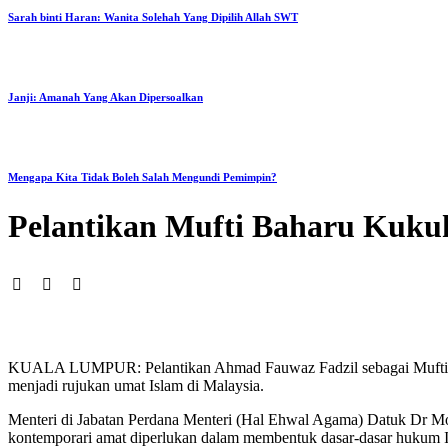
Sarah binti Haran: Wanita Solehah Yang Dipilih Allah SWT
Janji: Amanah Yang Akan Dipersoalkan
Mengapa Kita Tidak Boleh Salah Mengundi Pemimpin?
Pelantikan Mufti Baharu Kuku
KUALA LUMPUR: Pelantikan Ahmad Fauwaz Fadzil sebagai Mufti Wilay
menjadi rujukan umat Islam di Malaysia.
Menteri di Jabatan Perdana Menteri (Hal Ehwal Agama) Datuk Dr Mo
kontemporari amat diperlukan dalam membentuk dasar-dasar hukum I