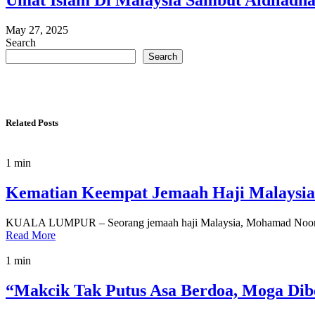
Umat Islam Di Malaysia Sambut Aidiladha
May 27, 2025
Search
Search
Related Posts
1 min
Kematian Keempat Jemaah Haji Malaysia
KUALA LUMPUR – Seorang jemaah haji Malaysia, Mohamad Noor Mus
Read More
1 min
“Makcik Tak Putus Asa Berdoa, Moga Dibe