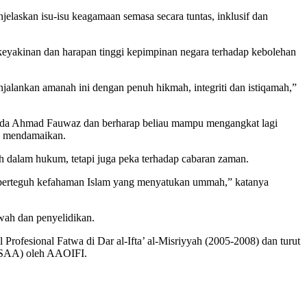
laskan isu-isu keagamaan semasa secara tuntas, inklusif dan
eyakinan dan harapan tinggi kepimpinan negara terhadap kebolehan
alankan amanah ini dengan penuh hikmah, integriti dan istiqamah,”
epada Ahmad Fauwaz dan berharap beliau mampu mengangkat lagi
an mendamaikan.
h dalam hukum, tetapi juga peka terhadap cabaran zaman.
perteguh kefahaman Islam yang menyatukan ummah,” katanya
wah dan penyelidikan.
Profesional Fatwa di Dar al-Ifta’ al-Misriyyah (2005-2008) dan turut
 (CSAA) oleh AAOIFI.