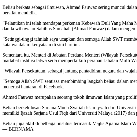
Beliau berkata sebagai ilmuwan, Ahmad Fauwaz sering muncul dalam m
bersifat mendidik.
“Pelantikan ini telah mendapat perkenan Kebawah Duli Yang Maha M
dan kewibawaan Sahibus Samahah (Ahmad Fauwaz) dalam mengemudi i
“Setinggi-tinggi tahniah saya ucapkan dan semoga Allah SWT member
katanya dalam kenyataan di sini hari ini.
Sementara itu, Menteri di Jabatan Perdana Menteri (Wilayah Perse
martabat institusi fatwa serta memperkukuh peranan Jabatan Mufti 
“Wilayah Persekutuan, sebagai jantung pentadbiran negara dan wajah
“Semoga Allah SWT sentiasa membimbing langkah beliau dalam mem
menerusi hantaran di Facebook.
Ahmad Fauwaz merupakan seorang tokoh ilmuwan Islam yang prolifi
Beliau berkelulusan Sarjana Muda Syariah Islamiyyah dari Universiti
memiliki Ijazah Sarjana Usul Fiqh dari Universiti Malaya (2017) dan
Beliau juga aktif di pelbagai institusi termasuk Majlis Agama Islam
— BERNAMA