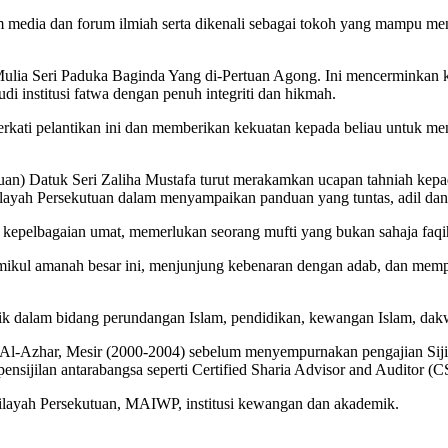
edia dan forum ilmiah serta dikenali sebagai tokoh yang mampu menje
ulia Seri Paduka Baginda Yang di-Pertuan Agong. Ini mencerminkan k
nstitusi fatwa dengan penuh integriti dan hikmah.
kati pelantikan ini dan memberikan kekuatan kepada beliau untuk menj
kutuan) Datuk Seri Zaliha Mustafa turut merakamkan ucapan tahniah k
Wilayah Persekutuan dalam menyampaikan panduan yang tuntas, adil d
 kepelbagaian umat, memerlukan seorang mufti yang bukan sahaja faqi
ikul amanah besar ini, menjunjung kebenaran dengan adab, dan mem
k dalam bidang perundangan Islam, pendidikan, kewangan Islam, dak
 Al-Azhar, Mesir (2000-2004) sebelum menyempurnakan pengajian Sijil 
 pensijilan antarabangsa seperti Certified Sharia Advisor and Auditor
 Wilayah Persekutuan, MAIWP, institusi kewangan dan akademik.