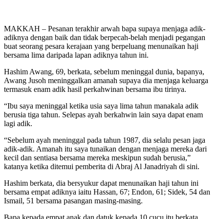
MAKKAH – Pesanan terakhir arwah bapa supaya menjaga adik-
adiknya dengan baik dan tidak berpecah-belah menjadi pegangan
buat seorang pesara kerajaan yang berpeluang menunaikan haji
bersama lima daripada lapan adiknya tahun ini.
Hashim Awang, 69, berkata, sebelum meninggal dunia, bapanya,
Awang Jusoh meninggalkan amanah supaya dia menjaga keluarga
termasuk enam adik hasil perkahwinan bersama ibu tirinya.
“Ibu saya meninggal ketika usia saya lima tahun manakala adik
berusia tiga tahun. Selepas ayah berkahwin lain saya dapat enam
lagi adik.
“Sebelum ayah meninggal pada tahun 1987, dia selalu pesan jaga
adik-adik. Amanah itu saya tunaikan dengan menjaga mereka dari
kecil dan sentiasa bersama mereka meskipun sudah berusia,”
katanya ketika ditemui pemberita di Abraj Al Janadriyah di sini.
Hashim berkata, dia bersyukur dapat menunaikan haji tahun ini
bersama empat adiknya iaitu Hassan, 67; Endon, 61; Sidek, 54 dan
Ismail, 51 bersama pasangan masing-masing.
Bapa kepada empat anak dan datuk kepada 10 cucu itu berkata,