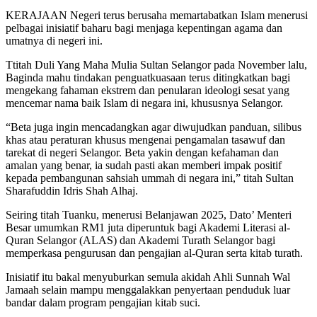
KERAJAAN Negeri terus berusaha memartabatkan Islam menerusi
pelbagai inisiatif baharu bagi menjaga kepentingan agama dan
umatnya di negeri ini.
Ttitah Duli Yang Maha Mulia Sultan Selangor pada November lalu,
Baginda mahu tindakan penguatkuasaan terus ditingkatkan bagi
mengekang fahaman ekstrem dan penularan ideologi sesat yang
mencemar nama baik Islam di negara ini, khususnya Selangor.
“Beta juga ingin mencadangkan agar diwujudkan panduan, silibus
khas atau peraturan khusus mengenai pengamalan tasawuf dan
tarekat di negeri Selangor. Beta yakin dengan kefahaman dan
amalan yang benar, ia sudah pasti akan memberi impak positif
kepada pembangunan sahsiah ummah di negara ini,” titah Sultan
Sharafuddin Idris Shah Alhaj.
Seiring titah Tuanku, menerusi Belanjawan 2025, Dato’ Menteri
Besar umumkan RM1 juta diperuntuk bagi Akademi Literasi al-
Quran Selangor (ALAS) dan Akademi Turath Selangor bagi
memperkasa pengurusan dan pengajian al-Quran serta kitab turath.
Inisiatif itu bakal menyuburkan semula akidah Ahli Sunnah Wal
Jamaah selain mampu menggalakkan penyertaan penduduk luar
bandar dalam program pengajian kitab suci.