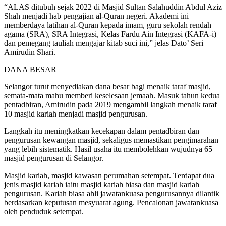
“ALAS ditubuh sejak 2022 di Masjid Sultan Salahuddin Abdul Aziz
Shah menjadi hab pengajian al-Quran negeri. Akademi ini
memberdaya latihan al-Quran kepada imam, guru sekolah rendah
agama (SRA), SRA Integrasi, Kelas Fardu Ain Integrasi (KAFA-i)
dan pemegang tauliah mengajar kitab suci ini,” jelas Dato’ Seri
Amirudin Shari.
DANA BESAR
Selangor turut menyediakan dana besar bagi menaik taraf masjid,
semata-mata mahu memberi keselesaan jemaah. Masuk tahun kedua
pentadbiran, Amirudin pada 2019 mengambil langkah menaik taraf
10 masjid kariah menjadi masjid pengurusan.
Langkah itu meningkatkan kecekapan dalam pentadbiran dan
pengurusan kewangan masjid, sekaligus memastikan pengimarahan
yang lebih sistematik. Hasil usaha itu membolehkan wujudnya 65
masjid pengurusan di Selangor.
Masjid kariah, masjid kawasan perumahan setempat. Terdapat dua
jenis masjid kariah iaitu masjid kariah biasa dan masjid kariah
pengurusan. Kariah biasa ahli jawatankuasa pengurusannya dilantik
berdasarkan keputusan mesyuarat agung. Pencalonan jawatankuasa
oleh penduduk setempat.