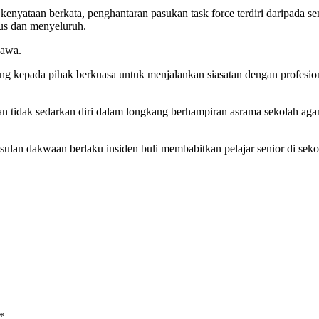
enyataan berkata, penghantaran pasukan task force terdiri daripada s
us dan menyeluruh.
yawa.
kepada pihak berkuasa untuk menjalankan siasatan dengan profesion
 tidak sedarkan diri dalam longkang berhampiran asrama sekolah agama
sulan dakwaan berlaku insiden buli membabitkan pelajar senior di sek
*