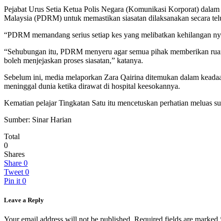
Pejabat Urus Setia Ketua Polis Negara (Komunikasi Korporat) dalam k
Malaysia (PDRM) untuk memastikan siasatan dilaksanakan secara tel
“PDRM memandang serius setiap kes yang melibatkan kehilangan n
“Sehubungan itu, PDRM menyeru agar semua pihak memberikan ruang 
boleh menjejaskan proses siasatan,” katanya.
Sebelum ini, media melaporkan Zara Qairina ditemukan dalam keadaan
meninggal dunia ketika dirawat di hospital keesokannya.
Kematian pelajar Tingkatan Satu itu mencetuskan perhatian meluas su
Sumber: Sinar Harian
Total
0
Shares
Share
0
Tweet
0
Pin it
0
Leave a Reply
Your email address will not be published.
Required fields are marked