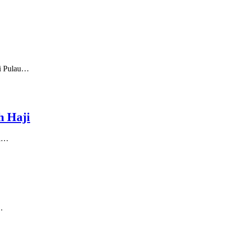
i Pulau…
h Haji
di…
…