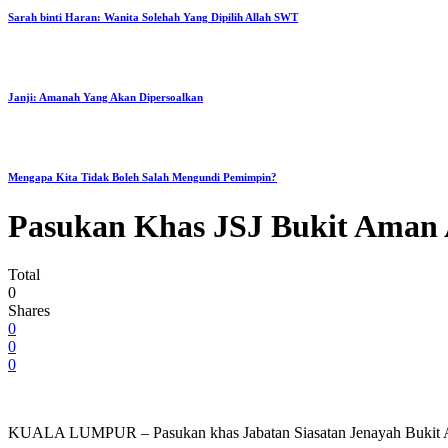
Sarah binti Haran: Wanita Solehah Yang Dipilih Allah SWT
Janji: Amanah Yang Akan Dipersoalkan
Mengapa Kita Tidak Boleh Salah Mengundi Pemimpin?
Pasukan Khas JSJ Bukit Aman A
Total
0
Shares
0
0
0
KUALA LUMPUR – Pasukan khas Jabatan Siasatan Jenayah Bukit Aman 